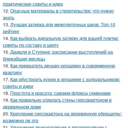
практические советы и идеи
12.
Опасные материалы в строительстве: что нужно
знать
13.
Лучшая затирка для межплиточных швов: Топ-10
рейтинг
14.
Как выбрать идеальную затирку для вашей плитки:
советы по составу и цвету
15.
Дидюля в Ступине: расписание выступлений на
ближайшие месяцы
16.
Как превратить двушку-хрущевку в современную
квартиру
17.
Как обустроить кухню в хрущевке с холодильником:
советы и идеи
18.
Простота и красота: сажаем флоксы семенами
19.
Как правильно отделать стены гипсокартоном в
деревянном доме
20.
Крепление гипсокартона на деревянную обрешетку:
возможно ли это
21.
Улучшение звукоизоляции и теплоизоляции с