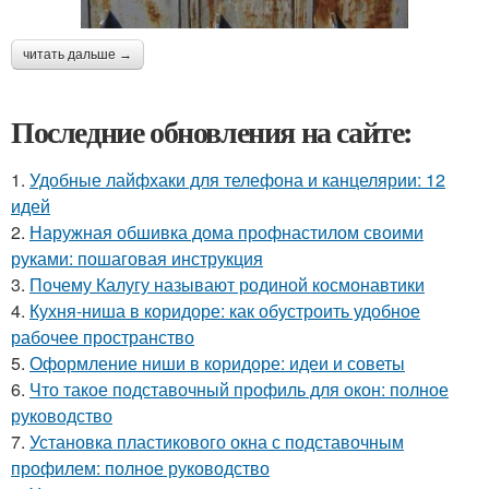
читать дальше →
Последние обновления на сайте:
1.
Удобные лайфхаки для телефона и канцелярии: 12
идей
2.
Наружная обшивка дома профнастилом своими
руками: пошаговая инструкция
3.
Почему Калугу называют родиной космонавтики
4.
Кухня-ниша в коридоре: как обустроить удобное
рабочее пространство
5.
Оформление ниши в коридоре: идеи и советы
6.
Что такое подставочный профиль для окон: полное
руководство
7.
Установка пластикового окна с подставочным
профилем: полное руководство