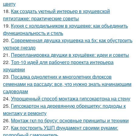
цвету
18.
Как создать уютный интерьер в хрущевской
пятиэтажке: практические советы
19.
Кухня с холодильником в хрущевке: как объединить
функциональность и стиль
20.
Современная двушка хрущевка на 5х: как обустроить
уютное гнездо
21.
Перепланировка двушки в хрущёвке: идеи и советы
22.
Топ-10 идей для рабочего проекта интерьера
хрущевки
23.
Посадка однолетних и многолетних флоксов
семенами на рассаду: все, что нужно знать начинающим
садоводам
24.
Упрощенный способ монтажа гипсокартона на стену
25.
Гипсокартон на деревянную обрешетку: подходы к
монтажу и ремонту
26.
Монтаж гкл по брусу: основные принципы и техники
27.
Как построить УШП фундамент своими руками:
подробный самоучитель