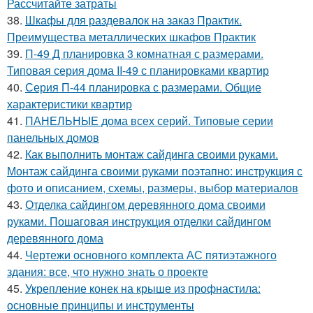
Рассчитайте затраты
38.
Шкафы для раздевалок на заказ Практик.
Преимущества металлических шкафов Практик
39.
П-49 Д планировка 3 комнатная с размерами.
Типовая серия дома II-49 с планировками квартир
40.
Серия П-44 планировка с размерами. Общие
характеристики квартир
41.
ПАНЕЛЬНЫЕ дома всех серий. Типовые серии
панельных домов
42.
Как выполнить монтаж сайдинга своими руками.
Монтаж сайдинга своими руками поэтапно: инструкция с
фото и описанием, схемы, размеры, выбор материалов
43.
Отделка сайдингом деревянного дома своими
руками. Пошаговая инструкция отделки сайдингом
деревянного дома
44.
Чертежи основного комплекта АС пятиэтажного
здания: все, что нужно знать о проекте
45.
Укрепление конек на крыше из профнастила:
основные принципы и инструменты