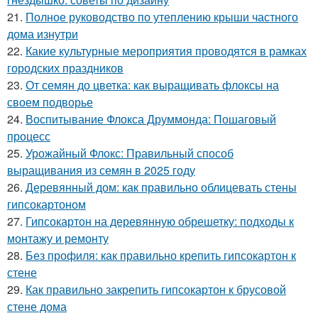
21.
Полное руководство по утеплению крыши частного
дома изнутри
22.
Какие культурные мероприятия проводятся в рамках
городских праздников
23.
От семян до цветка: как выращивать флоксы на
своем подворье
24.
Воспитывание Флокса Друммонда: Пошаговый
процесс
25.
Урожайный Флокс: Правильный способ
выращивания из семян в 2025 году
26.
Деревянный дом: как правильно облицевать стены
гипсокартоном
27.
Гипсокартон на деревянную обрешетку: подходы к
монтажу и ремонту
28.
Без профиля: как правильно крепить гипсокартон к
стене
29.
Как правильно закрепить гипсокартон к брусовой
стене дома