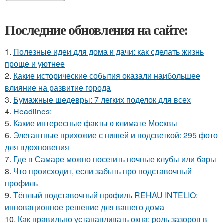
Последние обновления на сайте:
1.
Полезные идеи для дома и дачи: как сделать жизнь
проще и уютнее
2.
Какие исторические события оказали наибольшее
влияние на развитие города
3.
Бумажные шедевры: 7 легких поделок для всех
4.
Headlines:
5.
Какие интересные факты о климате Москвы
6.
Элегантные прихожие с нишей и подсветкой: 295 фото
для вдохновения
7.
Где в Самаре можно посетить ночные клубы или бары
8.
Что происходит, если забыть про подставочный
профиль
9.
Тёплый подставочный профиль REHAU INTELIO:
инновационное решение для вашего дома
10.
Как правильно устанавливать окна: роль зазоров в