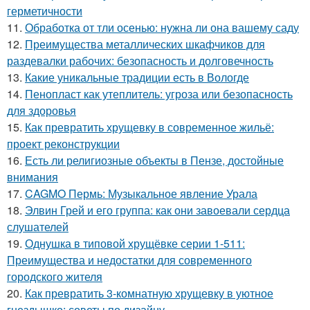
герметичности
11.
Обработка от тли осенью: нужна ли она вашему саду
12.
Преимущества металлических шкафчиков для
раздевалки рабочих: безопасность и долговечность
13.
Какие уникальные традиции есть в Вологде
14.
Пенопласт как утеплитель: угроза или безопасность
для здоровья
15.
Как превратить хрущевку в современное жильё:
проект реконструкции
16.
Есть ли религиозные объекты в Пензе, достойные
внимания
17.
CAGMO Пермь: Музыкальное явление Урала
18.
Элвин Грей и его группа: как они завоевали сердца
слушателей
19.
Однушка в типовой хрущёвке серии 1-511:
Преимущества и недостатки для современного
городского жителя
20.
Как превратить 3-комнатную хрущевку в уютное
гнездышко: советы по дизайну