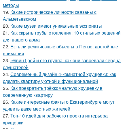
методы
19.
Какие исторические личности связаны с
Альметьевском
20.
Какие музеи имеют уникальные экспонаты
21.
Как скрыть трубы отопления: 10 стильных решений
для вашего дома
22.
Есть ли религиозные объекты в Пензе, достойные
внимания
23.
Элвин Грей и его группа: как они завоевали сердца
слушателей
24.
Современный дизайн 4-комнатной хрущевки: как
сделать квартиру уютной и функциональной
25.
Как превратить трёхкомнатную хрущевку в
современную квартиру
26.
Какие интересные факты о Екатеринбурге могут
удивить даже местных жителей
27.
Топ-10 идей для рабочего проекта интерьера
хрущевки