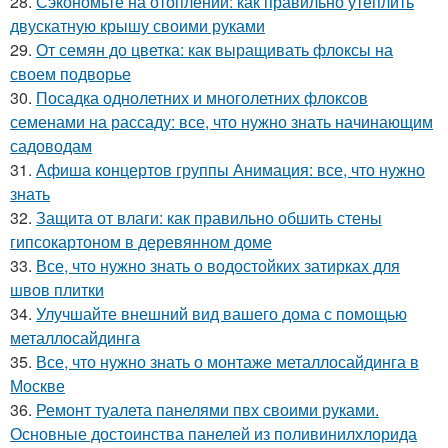
28.
Сэкономьте на отоплении: как правильно утеплить
двускатную крышу своими руками
29.
От семян до цветка: как выращивать флоксы на
своем подворье
30.
Посадка однолетних и многолетних флоксов
семенами на рассаду: все, что нужно знать начинающим
садоводам
31.
Афиша концертов группы Анимация: все, что нужно
знать
32.
Защита от влаги: как правильно обшить стены
гипсокартоном в деревянном доме
33.
Все, что нужно знать о водостойких затирках для
швов плитки
34.
Улучшайте внешний вид вашего дома с помощью
металлосайдинга
35.
Все, что нужно знать о монтаже металлосайдинга в
Москве
36.
Ремонт туалета панелями пвх своими руками.
Основные достоинства панелей из поливинилхлорида