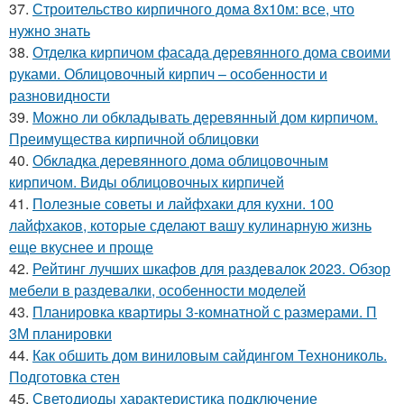
37.
Строительство кирпичного дома 8х10м: все, что
нужно знать
38.
Отделка кирпичом фасада деревянного дома своими
руками. Облицовочный кирпич – особенности и
разновидности
39.
Можно ли обкладывать деревянный дом кирпичом.
Преимущества кирпичной облицовки
40.
Обкладка деревянного дома облицовочным
кирпичом. Виды облицовочных кирпичей
41.
Полезные советы и лайфхаки для кухни. 100
лайфхаков, которые сделают вашу кулинарную жизнь
еще вкуснее и проще
42.
Рейтинг лучших шкафов для раздевалок 2023. Обзор
мебели в раздевалки, особенности моделей
43.
Планировка квартиры 3-комнатной с размерами. П
3М планировки
44.
Как обшить дом виниловым сайдингом Технониколь.
Подготовка стен
45.
Светодиоды характеристика подключение