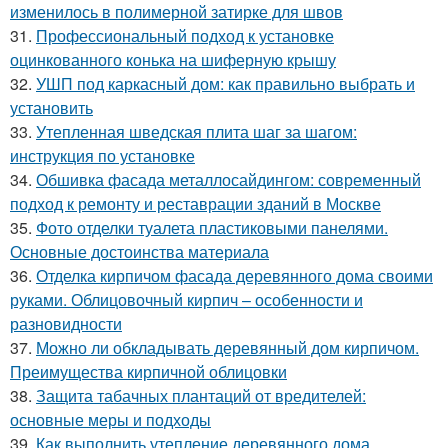
изменилось в полимерной затирке для швов
31.
Профессиональный подход к установке
оцинкованного конька на шиферную крышу
32.
УШП под каркасный дом: как правильно выбрать и
установить
33.
Утепленная шведская плита шаг за шагом:
инструкция по установке
34.
Обшивка фасада металлосайдингом: современный
подход к ремонту и реставрации зданий в Москве
35.
Фото отделки туалета пластиковыми панелями.
Основные достоинства материала
36.
Отделка кирпичом фасада деревянного дома своими
руками. Облицовочный кирпич – особенности и
разновидности
37.
Можно ли обкладывать деревянный дом кирпичом.
Преимущества кирпичной облицовки
38.
Защита табачных плантаций от вредителей:
основные меры и подходы
39.
Как выполнить утепление деревянного дома.