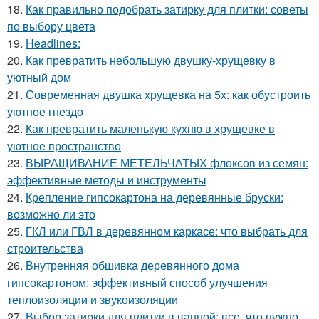
18.
Как правильно подобрать затирку для плитки: советы
по выбору цвета
19.
Headlines:
20.
Как превратить небольшую двушку-хрущевку в
уютный дом
21.
Современная двушка хрущевка на 5х: как обустроить
уютное гнездо
22.
Как превратить маленькую кухню в хрущевке в
уютное пространство
23.
ВЫРАЩИВАНИЕ МЕТЕЛЬЧАТЫХ флоксов из семян:
эффективные методы и инструменты
24.
Крепление гипсокартона на деревянные бруски:
возможно ли это
25.
ГКЛ или ГВЛ в деревянном каркасе: что выбрать для
строительства
26.
Внутренняя обшивка деревянного дома
гипсокартоном: эффективный способ улучшения
теплоизоляции и звукоизоляции
27.
Выбор затирки для плитки в ванной: все, что нужно