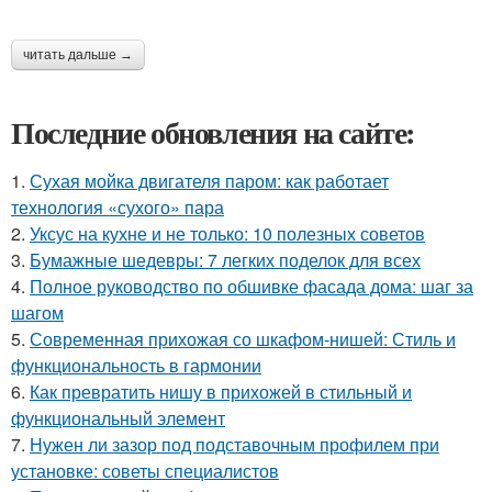
читать дальше →
Последние обновления на сайте:
1.
Сухая мойка двигателя паром: как работает
технология «сухого» пара
2.
Уксус на кухне и не только: 10 полезных советов
3.
Бумажные шедевры: 7 легких поделок для всех
4.
Полное руководство по обшивке фасада дома: шаг за
шагом
5.
Современная прихожая со шкафом-нишей: Стиль и
функциональность в гармонии
6.
Как превратить нишу в прихожей в стильный и
функциональный элемент
7.
Нужен ли зазор под подставочным профилем при
установке: советы специалистов