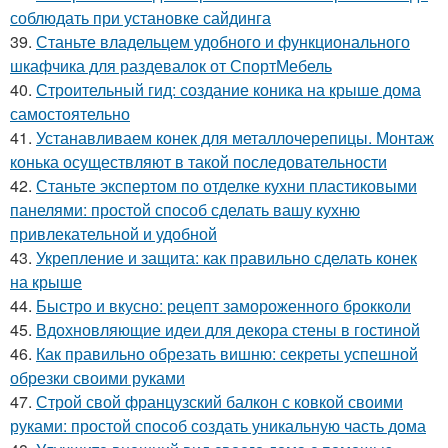
соблюдать при установке сайдинга
39.
Станьте владельцем удобного и функционального
шкафчика для раздевалок от СпортМебель
40.
Строительный гид: создание коника на крыше дома
самостоятельно
41.
Устанавливаем конек для металлочерепицы. Монтаж
конька осуществляют в такой последовательности
42.
Станьте экспертом по отделке кухни пластиковыми
панелями: простой способ сделать вашу кухню
привлекательной и удобной
43.
Укрепление и защита: как правильно сделать конек
на крыше
44.
Быстро и вкусно: рецепт замороженного брокколи
45.
Вдохновляющие идеи для декора стены в гостиной
46.
Как правильно обрезать вишню: секреты успешной
обрезки своими руками
47.
Строй свой французский балкон с ковкой своими
руками: простой способ создать уникальную часть дома