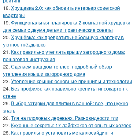
рейтинг
18.
Хрущевка 2.0: как обновить интерьер советской
квартиры
19.
Функциональная планировка 2-комнатной хрущевки
для семьи с двумя детьми: практические советы
20.
Хрущёвка: как превратить небольшую квартиру в
уютное гнёздышко
21.
Как правильно утеплять крышу загородного дома:
пошаговая инструкция
22.
Сделаем ваш дом теплее: подробный обзор
утепления крыши загородного дома
23.
Утепление крыши: основные принципы и технологии
24.
Без профиля: как правильно крепить гипсокартон к
стене
25.
Выбор затирки для плитки в ванной: все, что нужно
знать
26.
Тля на плодовых деревьях. Разновидности тли
27.
Кухонные секреты: 17 лайфхаков от опытных хозяек
28.
Как правильно установить металлосайдинг и