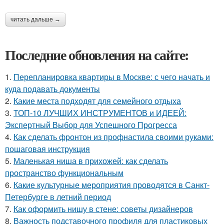
читать дальше →
Последние обновления на сайте:
1.
Перепланировка квартиры в Москве: с чего начать и
куда подавать документы
2.
Какие места подходят для семейного отдыха
3.
ТОП-10 ЛУЧШИХ ИНСТРУМЕНТОВ и ИДЕЕЙ:
Экспертный Выбор для Успешного Прогресса
4.
Как сделать фронтон из профнастила своими руками:
пошаговая инструкция
5.
Маленькая ниша в прихожей: как сделать
пространство функциональным
6.
Какие культурные мероприятия проводятся в Санкт-
Петербурге в летний период
7.
Как оформить нишу в стене: советы дизайнеров
8.
Важность подставочного профиля для пластиковых