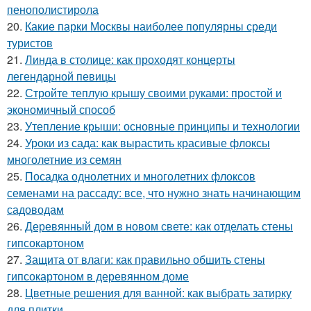
пенополистирола
20.
Какие парки Москвы наиболее популярны среди
туристов
21.
Линда в столице: как проходят концерты
легендарной певицы
22.
Стройте теплую крышу своими руками: простой и
экономичный способ
23.
Утепление крыши: основные принципы и технологии
24.
Уроки из сада: как вырастить красивые флоксы
многолетние из семян
25.
Посадка однолетних и многолетних флоксов
семенами на рассаду: все, что нужно знать начинающим
садоводам
26.
Деревянный дом в новом свете: как отделать стены
гипсокартоном
27.
Защита от влаги: как правильно обшить стены
гипсокартоном в деревянном доме
28.
Цветные решения для ванной: как выбрать затирку
для плитки