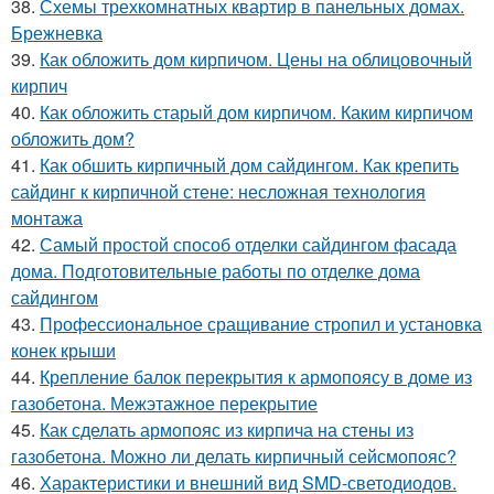
38.
Схемы трехкомнатных квартир в панельных домах.
Брежневка
39.
Как обложить дом кирпичом. Цены на облицовочный
кирпич
40.
Как обложить старый дом кирпичом. Каким кирпичом
обложить дом?
41.
Как обшить кирпичный дом сайдингом. Как крепить
сайдинг к кирпичной стене: несложная технология
монтажа
42.
Самый простой способ отделки сайдингом фасада
дома. Подготовительные работы по отделке дома
сайдингом
43.
Профессиональное сращивание стропил и установка
конек крыши
44.
Крепление балок перекрытия к армопоясу в доме из
газобетона. Межэтажное перекрытие
45.
Как сделать армопояс из кирпича на стены из
газобетона. Можно ли делать кирпичный сейсмопояс?
46.
Характеристики и внешний вид SMD-светодиодов.