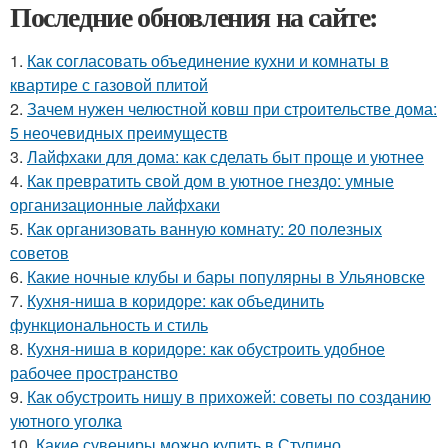
Последние обновления на сайте:
1.
Как согласовать объединение кухни и комнаты в
квартире с газовой плитой
2.
Зачем нужен челюстной ковш при строительстве дома:
5 неочевидных преимуществ
3.
Лайфхаки для дома: как сделать быт проще и уютнее
4.
Как превратить свой дом в уютное гнездо: умные
организационные лайфхаки
5.
Как организовать ванную комнату: 20 полезных
советов
6.
Какие ночные клубы и бары популярны в Ульяновске
7.
Кухня-ниша в коридоре: как объединить
функциональность и стиль
8.
Кухня-ниша в коридоре: как обустроить удобное
рабочее пространство
9.
Как обустроить нишу в прихожей: советы по созданию
уютного уголка
10.
Какие сувениры можно купить в Ступино