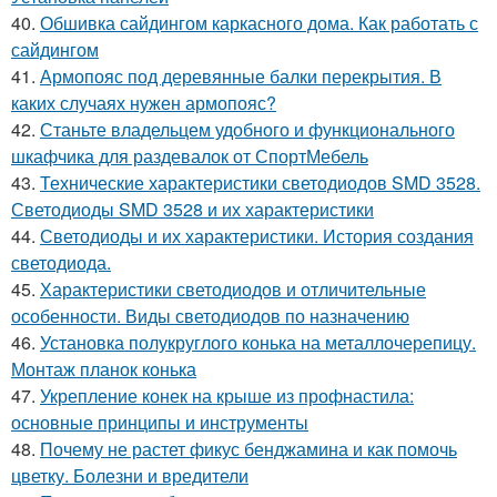
40.
Обшивка сайдингом каркасного дома. Как работать с
сайдингом
41.
Армопояс под деревянные балки перекрытия. В
каких случаях нужен армопояс?
42.
Станьте владельцем удобного и функционального
шкафчика для раздевалок от СпортМебель
43.
Технические характеристики светодиодов SMD 3528.
Светодиоды SMD 3528 и их характеристики
44.
Светодиоды и их характеристики. История создания
светодиода.
45.
Характеристики светодиодов и отличительные
особенности. Виды светодиодов по назначению
46.
Установка полукруглого конька на металлочерепицу.
Монтаж планок конька
47.
Укрепление конек на крыше из профнастила:
основные принципы и инструменты
48.
Почему не растет фикус бенджамина и как помочь
цветку. Болезни и вредители