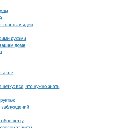
реды
й
е советы и идеи
воими руками
 вашем доме
ш
льстве
етку: все, что нужно знать
труктаж
 заблуждений
а обрешетку
 способ защиты