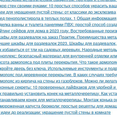
кор стен своими руками: 10 простых способов украсить ваш
еи для украшения пустой стены: от классики до эксклюзива
ед пенополистирола в теплых полах. 1 Общая информация
делка ванны и туалета панелями ПВХ: простой способ созда
йтинг сейфов для дома в 2023 году. Востребованные прои
афы для раздевалок на заказ Практик. Преимущества мет
чшие шкафы для раздевалок 2023. Шкафы для раздевалок,
к избавиться от тли на садовых деревьях. Народные метод
ноплекс: безопасный материал для внутренней отделки или
сота армопояса под плиты перекрытия. Что такое армопояс
кройте дверь без ключа. Используемые инструменты и под
мопояс под деревянное перекрытие. В каких случаях требу
мопояс из кирпича на стены из газоблоков. Можно ли дела
хонные секреты: 10 проверенных лайфхаков для удобной и
к правильно установить конек на металлочерепицу. Как уст
танавливаем конек для металлочерепицы. Монтаж конька о
мороженная капуста брокколи: простые рецепты для дома
 идеи до реализации: украшение пустой стены в комнате