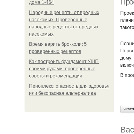
Про
дома 1-464
Проек
Народные рецепты от вредных
плани
насекомых. Проверенные
таког
народные рецепты от вредных
насекомых
Плани
Время варить брокколи: 5
Первы
проверенных рецептов
дому,
Как построить фундамент УШП
включ
своими руками: проверенные
В про
советы и рекомендации
Пеноплекс: опасность для здоровья
или безопасная альтернатива
читат
Вас