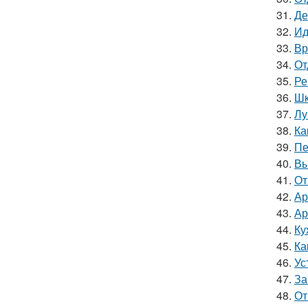
31.
Де
32.
Ид
33.
Вр
34.
От
35.
Ре
36.
Шк
37.
Лу
38.
Ка
39.
Пе
40.
Вы
41.
От
42.
Ар
43.
Ар
44.
Ку
45.
Ка
46.
Ус
47.
За
48.
От