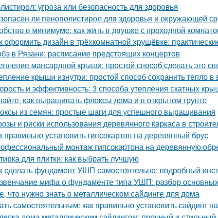
листирол: угроза или безопасность для здоровья
зопасен ли пенополистирол для здоровья и окружающей с
обство в минимуме: как жить в двушке с проходной комнато
к оформить дизайн в трёхкомнатной хрущёвке: практически
бэ в Рязани: расписание предстоящих концертов
епление мансардной крыши: простой способ сделать это с
епление крыши изнутри: простой способ сохранить тепло в
орость и эффективность: 3 способа утепления скатных кры
найте, как выращивать флоксы дома и в открытом грунте
оксы из семян: простые шаги для успешного выращивания
розы и риски использования деревянного каркаса в строите
к правильно установить гипсокартон на деревянный брус
офессиональный монтаж гипсокартона на деревянную обреш
тирка для плитки: как выбрать лучшую
к сделать фундамент УШП самостоятельно: подробный инс
звенчание мифа о фундаменте типа УШП: разбор основных
е, что нужно знать о металлическом сайдинге для дома
ать самостоятельным: как правильно установить сайдинг н
делка дома металлическим сайдингом: прочный и стильный