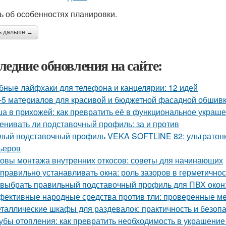
ь об особенностях планировки.
ь дальше →
ледние обновления на сайте:
бные лайфхаки для телефона и канцелярии: 12 идей
-5 материалов для красивой и бюджетной фасадной обшив
а в прихожей: как превратить её в функциональное украш
енивать ли подставочный профиль: за и против
лый подставочный профиль VEKA SOFTLINE 82: ультратонк
ьеров
овы монтажа внутренних откосов: советы для начинающих
 правильно устанавливать окна: роль зазоров в герметично
 выбрать правильный подставочный профиль для ПВХ окон
ективные народные средства против тли: проверенные м
таллические шкафы для раздевалок: практичность и безоп
убы отопления: как превратить необходимость в украшение