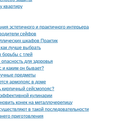
у квартиру
ния эстетичного и практичного интерьера
зводители сейфов
аллических шкафов Практик
 как лучше выбрать
ы борьбы с тлей
 опасность для здоровья
 и каким он бывает?
ручные предметы
ется армопояс в доме
ть кирпичный сейсмопояс?
 эффективной кулинарии
ановить конек на металлочерепицу
существляют в такой последовательности
шнего приготовления