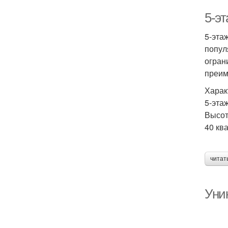
5-эт
5-эта
попул
огран
преим
Харак
5-эта
Высот
40 кв
читат
Уни