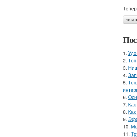
Тепер
читат
Пос
1.
Удо
2.
Топ
3.
Ниш
4.
Зап
5.
Теп
интер
6.
Осн
7.
Как
8.
Как
9.
Эфф
10.
Ме
11.
Тр