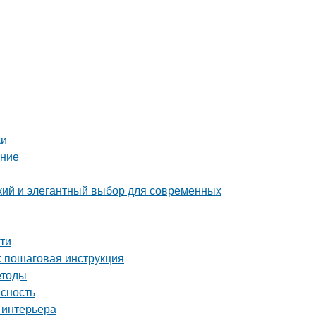
ки
ение
ий и элегантный выбор для современных
сти
: пошаговая инструкция
етоды
асность
 интерьера