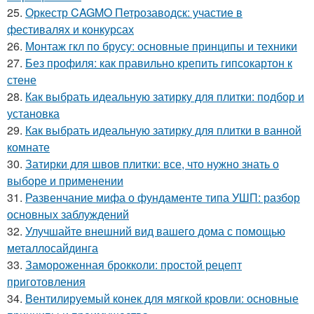
25.
Оркестр CAGMO Петрозаводск: участие в
фестивалях и конкурсах
26.
Монтаж гкл по брусу: основные принципы и техники
27.
Без профиля: как правильно крепить гипсокартон к
стене
28.
Как выбрать идеальную затирку для плитки: подбор и
установка
29.
Как выбрать идеальную затирку для плитки в ванной
комнате
30.
Затирки для швов плитки: все, что нужно знать о
выборе и применении
31.
Развенчание мифа о фундаменте типа УШП: разбор
основных заблуждений
32.
Улучшайте внешний вид вашего дома с помощью
металлосайдинга
33.
Замороженная брокколи: простой рецепт
приготовления
34.
Вентилируемый конек для мягкой кровли: основные