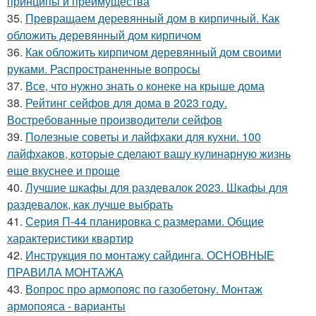
принципы и преимущества
35.
Превращаем деревянный дом в кирпичный. Как
обложить деревянный дом кирпичом
36.
Как обложить кирпичом деревянный дом своими
руками. Распространенные вопросы
37.
Все, что нужно знать о конеке на крыше дома
38.
Рейтинг сейфов для дома в 2023 году.
Востребованные производители сейфов
39.
Полезные советы и лайфхаки для кухни. 100
лайфхаков, которые сделают вашу кулинарную жизнь
еще вкуснее и проще
40.
Лучшие шкафы для раздевалок 2023. Шкафы для
раздевалок, как лучше выбрать
41.
Серия П-44 планировка с размерами. Общие
характеристики квартир
42.
Инструкция по монтажу сайдинга. ОСНОВНЫЕ
ПРАВИЛА МОНТАЖА
43.
Вопрос про армопояс по газобетону. Монтаж
армопояса - варианты