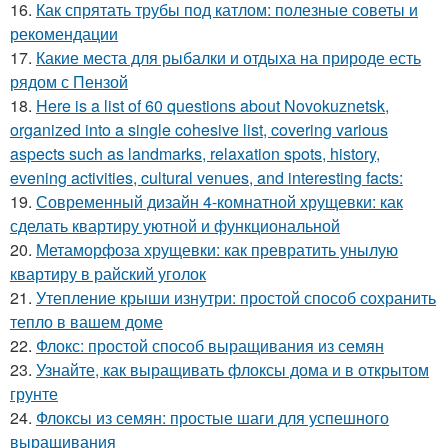
16.
Как спрятать трубы под катлом: полезные советы и
рекомендации
17.
Какие места для рыбалки и отдыха на природе есть
рядом с Пензой
18.
Here is a list of 60 questions about Novokuznetsk,
organized into a single cohesive list, covering various
aspects such as landmarks, relaxation spots, history,
evening activities, cultural venues, and interesting facts:
19.
Современный дизайн 4-комнатной хрущевки: как
сделать квартиру уютной и функциональной
20.
Метаморфоза хрущевки: как превратить унылую
квартиру в райский уголок
21.
Утепление крыши изнутри: простой способ сохранить
тепло в вашем доме
22.
Флокс: простой способ выращивания из семян
23.
Узнайте, как выращивать флоксы дома и в открытом
грунте
24.
Флоксы из семян: простые шаги для успешного
выращивания