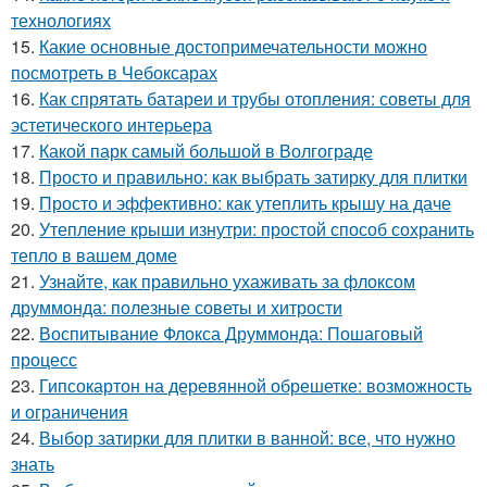
технологиях
15.
Какие основные достопримечательности можно
посмотреть в Чебоксарах
16.
Как спрятать батареи и трубы отопления: советы для
эстетического интерьера
17.
Какой парк самый большой в Волгограде
18.
Просто и правильно: как выбрать затирку для плитки
19.
Просто и эффективно: как утеплить крышу на даче
20.
Утепление крыши изнутри: простой способ сохранить
тепло в вашем доме
21.
Узнайте, как правильно ухаживать за флоксом
друммонда: полезные советы и хитрости
22.
Воспитывание Флокса Друммонда: Пошаговый
процесс
23.
Гипсокартон на деревянной обрешетке: возможность
и ограничения
24.
Выбор затирки для плитки в ванной: все, что нужно
знать