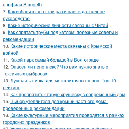
профиля Blaugelb
7.
Как избавиться от тли раз и навсегда: полное
руководство
8.
Какие исторические личности связаны с Читой
9.
Как спрятать трубы под катлом: полезные советы и
рекомендации
10.
Какие исторические места связаны с Крымской
войной
11.
Какой парк самый большой в Волгограде
12.
Опасен ли пеноплекс? Что вам нужно знать о
токсичных выбросах
13.
Лучшая затирка для межплиточных швов: Топ-10
рейтинг
14.
Как превратить старую хрущевку в современный дом
15.
Выбор утеплителя для крыши частного дома:
проверенные рекомендации
16.
Какие культурные мероприятия проводятся в рамках
городских праздников
17.
Уроки из сада: как вырастить красивые флоксы