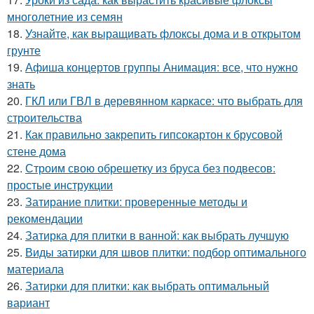
многолетние из семян
18.
Узнайте, как выращивать флоксы дома и в открытом
грунте
19.
Афиша концертов группы Анимация: все, что нужно
знать
20.
ГКЛ или ГВЛ в деревянном каркасе: что выбрать для
строительства
21.
Как правильно закрепить гипсокартон к брусовой
стене дома
22.
Строим свою обрешетку из бруса без подвесов:
простые инструкции
23.
Затирание плитки: проверенные методы и
рекомендации
24.
Затирка для плитки в ванной: как выбрать лучшую
25.
Виды затирки для швов плитки: подбор оптимального
материала
26.
Затирки для плитки: как выбрать оптимальный
вариант