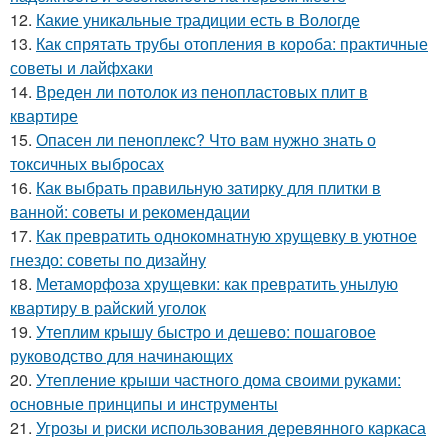
12.
Какие уникальные традиции есть в Вологде
13.
Как спрятать трубы отопления в короба: практичные
советы и лайфхаки
14.
Вреден ли потолок из пенопластовых плит в
квартире
15.
Опасен ли пеноплекс? Что вам нужно знать о
токсичных выбросах
16.
Как выбрать правильную затирку для плитки в
ванной: советы и рекомендации
17.
Как превратить однокомнатную хрущевку в уютное
гнездо: советы по дизайну
18.
Метаморфоза хрущевки: как превратить унылую
квартиру в райский уголок
19.
Утеплим крышу быстро и дешево: пошаговое
руководство для начинающих
20.
Утепление крыши частного дома своими руками:
основные принципы и инструменты
21.
Угрозы и риски использования деревянного каркаса