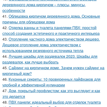
деревянного дома кирпичом – плюсы, минусы,
особенности
41.
Облицовка кирпичом деревянного дома. Основные
причины для облицовки дома
42.
Отделка ванны и туалета панелями ПВХ: простой
способ создания эстетичного и практичного интерьера
43.
Отопление частного дома электричеством дешево.
Дешевое отопление дома электричеством с
использованием резервного источника тепла
44.
Лучшие шкафы для раздевалок 2023. Шкафы для
раздевалок, как лучше выбрать
45.
Сайдинг на кирпичном доме. Зачем нужен сайдинг на
кирпичный дом?
46.
Кухонные секреты: 10 проверенных лайфхаков для
удобной и эффективной кулинарии
47.
Дом, покрытый профлистом: как это выглядит и как
это делается
48.
ПВХ панели: идеальный выбор для отделок туалета