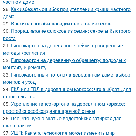
частном доме
28.
Как избежать ошибок при утеплении крыши частного
дома
29.
Время и способы посадки флоксов из семян
30.
Проращивание флоксов из семян: секреты быстрого
роста
31.
Гипсокартон на деревянные рейки: проверенные
методы крепления
32.
Гипсокартон на деревянную обрешетку: подходы к
монтажу и ремонту
33.
Гипсокартонный потолок в деревянном доме: выбор,
монтаж и уход
34.
ГКЛ или ГВЛ в деревянном каркасе: что выбрать для
строительства
35.
Укрепление гипсокартона на деревянном каркасе:
простой способ создания прочной стены
36.
Все, что нужно знать о водостойких затирках для
швов плитки
37.
УШП: Как эта технология может изменить мир