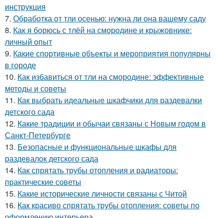
инструкция
7.
Обработка от тли осенью: нужна ли она вашему саду
8.
Как я борюсь с тлёй на смородине и крыжовнике:
личный опыт
9.
Какие спортивные объекты и мероприятия популярны
в городе
10.
Как избавиться от тли на смородине: эффективные
методы и советы
11.
Как выбрать идеальные шкафчики для раздевалки
детского сада
12.
Какие традиции и обычаи связаны с Новым годом в
Санкт-Петербурге
13.
Безопасные и функциональные шкафы для
раздевалок детского сада
14.
Как спрятать трубы отопления и радиаторы:
практические советы
15.
Какие исторические личности связаны с Читой
16.
Как красиво спрятать трубы отопления: советы по
оформлению интерьера