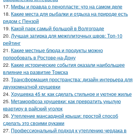
17.
Мифы и правда о пенопласте: что на самом деле
18.
Какие места для рыбалки и отдыха на природе есть
рядом с Пензой
19.
Какой парк самый большой в Волгограде
20.
Лучшая затирка для межплиточных швов: Топ-10
рейтинг
21.
Какие местные блюда и продукты можно
попробовать в Ростове-на-Дону
22.
Какие исторические события оказали наибольшее
влияние на развитие Томска
23.
Трансформация пространства: дизайн интерьера для
двухкомнатной хрущевки
24.
Хрущевка 45 м: как сделать стильное и уютное жилье
25.
Метаморфоза хрущевки: как превратить унылую
квартиру в райский уголок
26.
Утепление мансардной крыши: простой способ
сделать это своими руками
27.
Профессиональный подход к утеплению чердака в