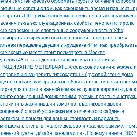
елай сам: как красиво оформить трубы отопления коробом
актичные советы о том, как сэкономить время и повысить п
к спрятать ПП трубу отопления в полы по лагам: практичес
асения из-за эксплуатационных свойств пенополистирола
кие современные спортивные сооружения есть в Уфе
к выбрать затирку для плитки в ванной: советы по цвету
ильная переделка двушки в хрущевке 44 м: как преобразит
кие скрытые места стоит посмотреть в Москве
ущевка 45 м: как сделать стильное и уютное жилье
РАЩИВАНИЕ МЕТЕЛЬЧАТЫХ флоксов из семян: эффектив
к правильно закрепить гипсокартон к брусовой стене дома
щита от влаги: как правильно обшить стены гипсокартоном
тирка для плитки в ванной комнате: лучшие варианты для 
ройте свой дачный домик своими руками: простые инструкц
к починить заклинивший замок на пластиковой двери
рощенный способ установки металлического сайдинга
астиковые панели для ванны: стоимость и варианты
м отделать стены в туалете дешево и красиво самому. Чем 
ленький туалет дизайн панелями пвх. Почему панели ПВХ?