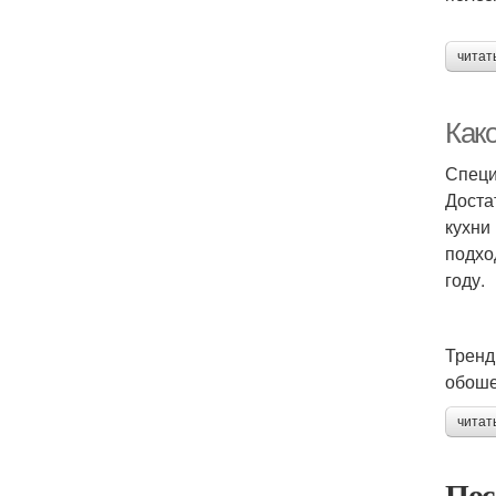
читат
Как
Специ
Доста
кухни
подхо
году.
Тренд
обоше
читат
Пос