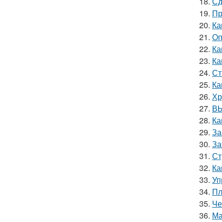
18.
Сд
19.
Пр
20.
Ка
21.
Оп
22.
Ка
23.
Ка
24.
Ст
25.
Ка
26.
Хр
27.
ВЫ
28.
Ка
29.
За
30.
За
31.
Ст
32.
Ка
33.
Уп
34.
Пл
35.
Че
36.
Ма