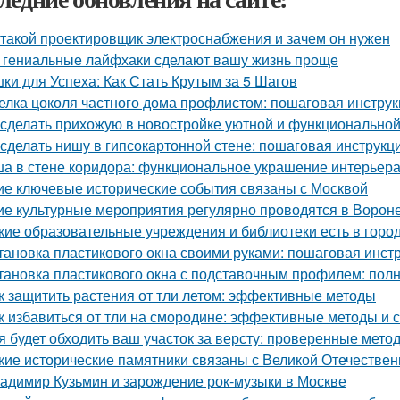
 такой проектировщик электроснабжения и зачем он нужен
 гениальные лайфхаки сделают вашу жизнь проще
ки для Успеха: Как Стать Крутым за 5 Шагов
елка цоколя частного дома профлистом: пошаговая инстру
 сделать прихожую в новостройке уютной и функционально
 сделать нишу в гипсокартонной стене: пошаговая инструкц
а в стене коридора: функциональное украшение интерьер
ие ключевые исторические события связаны с Москвой
ие культурные мероприятия регулярно проводятся в Ворон
кие образовательные учреждения и библиотеки есть в горо
тановка пластикового окна своими руками: пошаговая инст
тановка пластикового окна с подставочным профилем: пол
к защитить растения от тли летом: эффективные методы
к избавиться от тли на смородине: эффективные методы и 
я будет обходить ваш участок за версту: проверенные мет
кие исторические памятники связаны с Великой Отечестве
адимир Кузьмин и зарождение рок-музыки в Москве