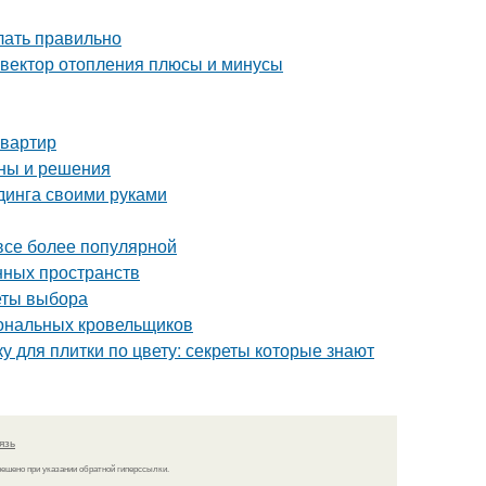
елать правильно
нвектор отопления плюсы и минусы
квартир
ины и решения
динга своими руками
 все более популярной
нных пространств
реты выбора
иональных кровельщиков
ку для плитки по цвету: секреты которые знают
язь
решено при указании обратной гиперссылки.