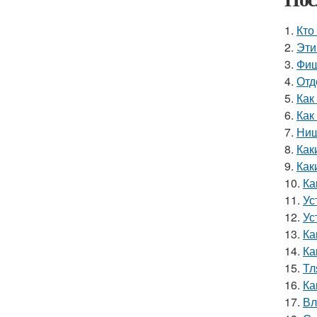
1.
Кто
2.
Эти
3.
Фиш
4.
Отд
5.
Как
6.
Как
7.
Ниш
8.
Как
9.
Как
10.
Ка
11.
Ус
12.
Ус
13.
Ка
14.
Ка
15.
Тл
16.
Ка
17.
Вл