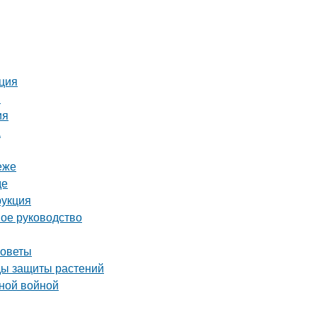
кция
й
ия
а
еже
де
рукция
ное руководство
советы
оды защиты растений
нной войной