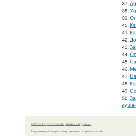
37.
Ар
38.
Ук
39.
От
40.
Ка
41.
Ко
42.
До
43.
За
44.
От
45.
Св
46.
Ме
47.
Цв
48.
Ко
49.
Се
50.
За
един
© 2026 Строительство, ремонт и дизайн
Ежедневные публикации на тему строительство, ремонт и дизайн