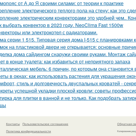
мопояс от А до Я своими силами: от теории к практике
репление электрического теплого пола на стену: как это сд
опление электрическим конвекторами это удобней чем.. Ко
к выбрать конвектор в 2023 году. NeoClima Fast 1500w
нвекторы или электрокотел с радиаторами.
ма серии 1 515. Типовая серия дома I-515 с планировками 
мок на пластиковой двери не открывается: основные прич
делка дома сайдингом снаружи своими руками. Монтаж сай
ет в конце туалета: как избавиться от неприятного запаха
таллическая мебель: 6 причин, по которым она становится
еты в окнах: как использовать растения для украшения око
мфорт, стиль и долговечность двуспальных кроватей - сек
креты успешной укладки плоской кровли: советы професс
тирка для плитки в ванной и не только. Как подобрать затир
ицы
Контакты
Пользовательское соглашение
Обратная св
Политика конфидециальности
Копирование раз