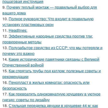
пошаговая инструкция
9.
Почему теплый монтаж — правильный выбор для
вашего дома
10.
Полное руководство: Что входит в правильную
установку пластиковых окон
11.
Headlines:
12.
Эффективные народные средства против тли:
проверенные методы
13.
Полузабытое средство из СССР: что мы потеряли и
почему это важно
14.
Какие исторические памятники связаны с Великой
Отечественной войной
15.
Как спрятать трубы под катлом: полезные советы и
рекомендации
16.
Пенопласт в жилых комнатах: опасность или
безопасность
17.
Как превратить однокомнатную хрущевку в уютное
гнездо: советы по дизайну
18.
Стильная переделка двушки в хрущевке 44 м: как