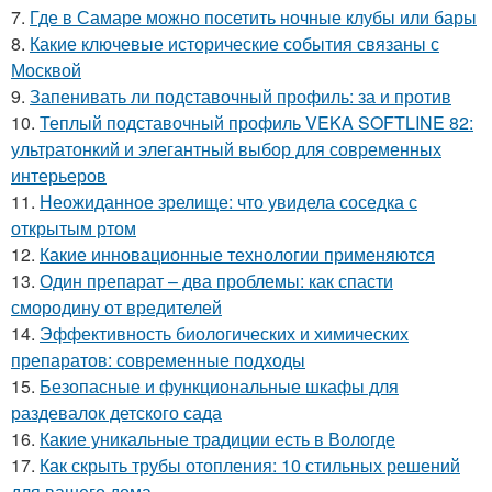
7.
Где в Самаре можно посетить ночные клубы или бары
8.
Какие ключевые исторические события связаны с
Москвой
9.
Запенивать ли подставочный профиль: за и против
10.
Теплый подставочный профиль VEKA SOFTLINE 82:
ультратонкий и элегантный выбор для современных
интерьеров
11.
Неожиданное зрелище: что увидела соседка с
открытым ртом
12.
Какие инновационные технологии применяются
13.
Один препарат – два проблемы: как спасти
смородину от вредителей
14.
Эффективность биологических и химических
препаратов: современные подходы
15.
Безопасные и функциональные шкафы для
раздевалок детского сада
16.
Какие уникальные традиции есть в Вологде
17.
Как скрыть трубы отопления: 10 стильных решений
для вашего дома