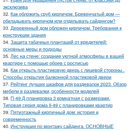
эксклюзива
32.
Как обложить сруб кирпичом. Бревенчатый дом —
обкладывать кирпичом или отделывать сайдингом?
33.
Деревянный дом обложен кирпичом. Требования к
конструкции здания
34.
Защита табачных плантаций от вредителей:
основные меры и подходы
35.
Лес на стене: создание уютной атмосферы в вашей
квартире с помощью обоев с росписью
36.
Как открыть пластиковую дверь с лицевой стороны..
Способы открытия балконной пластиковой двери
37.
Рейтинг лучших шкафов для раздевалок 2023. Обзор
мебели в раздевалки, особенности моделей
38.
П-49 Д планировка 3 комнатная с размерами.
Типовая серия дома II-49 с планировками квартир
39.
Пятиэтажный кирпичный дом: история и
современность
40.
Инструкция по монтажу сайдинга. ОСНОВНЫЕ