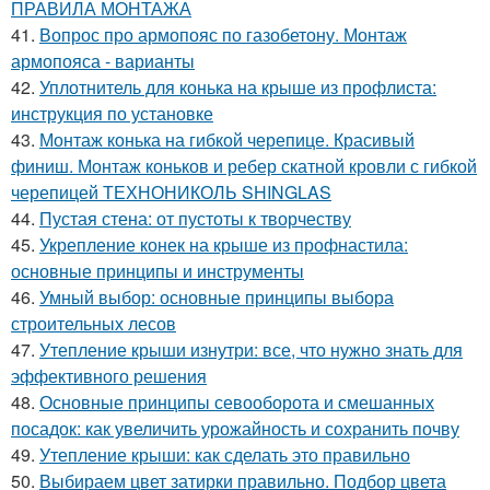
ПРАВИЛА МОНТАЖА
41.
Вопрос про армопояс по газобетону. Монтаж
армопояса - варианты
42.
Уплотнитель для конька на крыше из профлиста:
инструкция по установке
43.
Монтаж конька на гибкой черепице. Красивый
финиш. Монтаж коньков и ребер скатной кровли с гибкой
черепицей ТЕХНОНИКОЛЬ SHINGLAS
44.
Пустая стена: от пустоты к творчеству
45.
Укрепление конек на крыше из профнастила:
основные принципы и инструменты
46.
Умный выбор: основные принципы выбора
строительных лесов
47.
Утепление крыши изнутри: все, что нужно знать для
эффективного решения
48.
Основные принципы севооборота и смешанных
посадок: как увеличить урожайность и сохранить почву
49.
Утепление крыши: как сделать это правильно
50.
Выбираем цвет затирки правильно. Подбор цвета