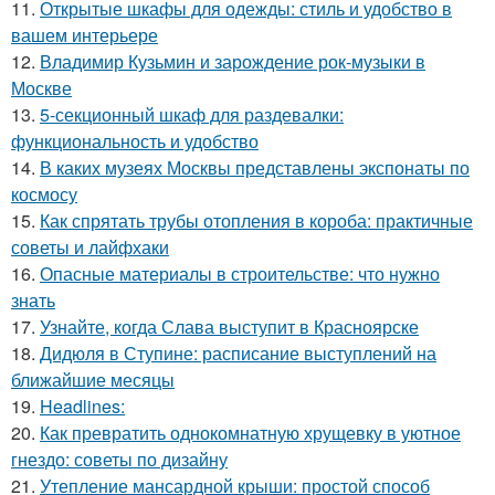
11.
Открытые шкафы для одежды: стиль и удобство в
вашем интерьере
12.
Владимир Кузьмин и зарождение рок-музыки в
Москве
13.
5-секционный шкаф для раздевалки:
функциональность и удобство
14.
В каких музеях Москвы представлены экспонаты по
космосу
15.
Как спрятать трубы отопления в короба: практичные
советы и лайфхаки
16.
Опасные материалы в строительстве: что нужно
знать
17.
Узнайте, когда Слава выступит в Красноярске
18.
Дидюля в Ступине: расписание выступлений на
ближайшие месяцы
19.
Headlines:
20.
Как превратить однокомнатную хрущевку в уютное
гнездо: советы по дизайну
21.
Утепление мансардной крыши: простой способ