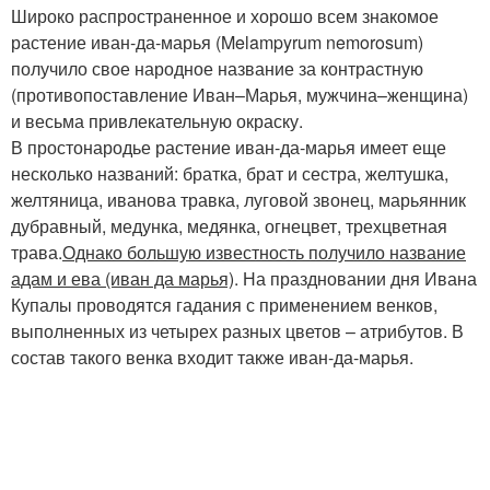
Широко распространенное и хорошо всем знакомое
растение иван-да-марья (Melampyrum nemorosum)
получило свое народное название за контрастную
(противопоставление Иван–Марья, мужчина–женщина)
и весьма привлекательную окраску.
В простонародье растение иван-да-марья имеет еще
несколько названий: братка, брат и сестра, желтушка,
желтяница, иванова травка, луговой звонец, марьянник
дубравный, медунка, медянка, огнецвет, трехцветная
трава.
Однако большую известность получило название
адам и ева (иван да марья)
. На праздновании дня Ивана
Купалы проводятся гадания с применением венков,
выполненных из четырех разных цветов – атрибутов. В
состав такого венка входит также иван-да-марья.