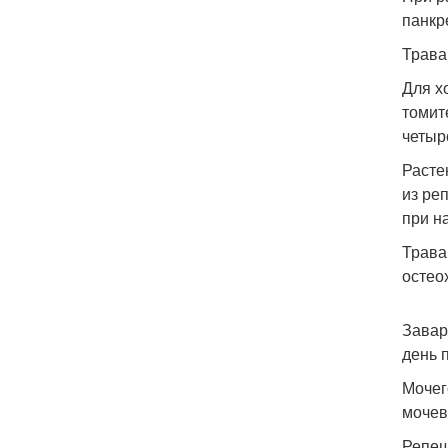
панкре
Трава
Для х
томит
четыр
Расте
из ре
при н
Трава
остео
Завар
день 
Мочег
мочев
Репеш