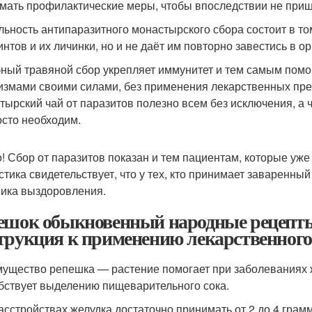
мать профилактические меры, чтобы впоследствии не приш
льность антипаразитного монастырского сбора состоит в том
интов и их личинки, но и не даёт им повторно завестись в о
ный травяной сбор укрепляет иммунитет и тем самым помо
измами своими силами, без применения лекарственных пре
тырский чай от паразитов полезно всем без исключения, а 
осто необходим.
! Сбор от паразитов показан и тем пациентам, которые уж
стика свидетельствует, что у тех, кто принимает заваренны
ика выздоровления.
ешок обыкновенный народные рецепты.
трукция к применению лекарственного
ущество репешка — растение помогает при заболеваниях ж
бствует выделению пищеварительного сока.
асстройствах желудка достаточно принимать от 2 до 4 грам