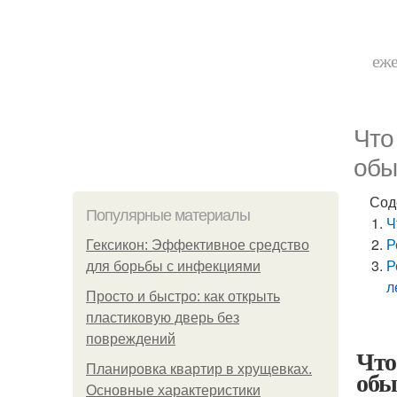
еже
Что
обы
Сод
Популярные материалы
Ч
Р
Гексикон: Эффективное средство
Р
для борьбы с инфекциями
л
Просто и быстро: как открыть
пластиковую дверь без
повреждений
Что
Планировка квартир в хрущевках.
обы
Основные характеристики