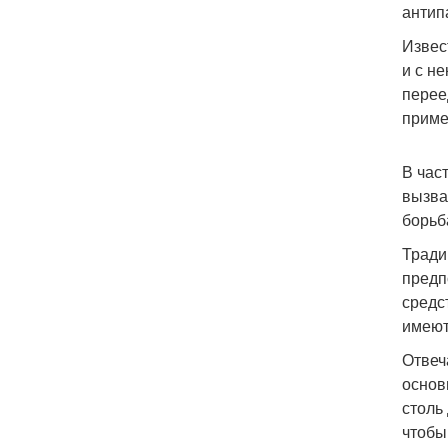
антип
Извес
и с н
перее
приме
В час
вызва
борьб
Тради
предп
средс
имеют
Отвеч
основ
столь
чтобы