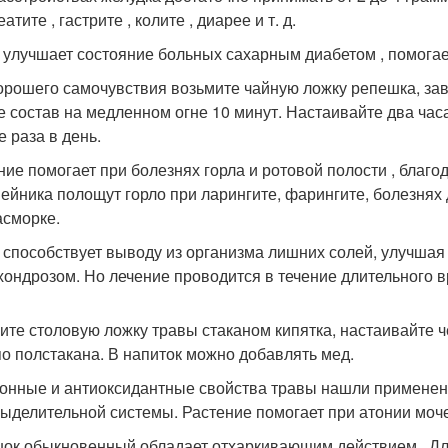
атите , гастрите , колите , диарее и т. д.
 улучшает состояние больных сахарным диабетом , помогае
орошего самочувствия возьмите чайную ложку репешка, за
е состав на медленном огне 10 минут. Настаивайте два час
е раза в день.
ние помогает при болезнях горла и ротовой полости , бла
пейника полощут горло при ларингите, фарингите, болезнях
асморке.
 способствует выводу из организма лишних солей, улучшая
хондрозом. Но лечение проводится в течение длительного 
ите столовую ложку травы стаканом кипятка, настаивайте ч
по полстакана. В напиток можно добавлять мед.
онные и антиоксидантные свойства травы нашли применен
ыделительной системы. Растение помогает при атонии моче
ок обыкновенный обладает отхаркивающим действием . Для