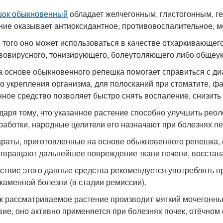
ок обыкновенный
обладает желчегонным, глистогонным, г
ние оказывает антиоксидантное, противовоспалительное, м
 того оно может использоваться в качестве отхаркивающего
вовирусного, тонизирующего, болеутоляющего либо общеу
а основе обыкновенного репешка помогает справиться с ди
о укрепления организма, для полосканий при стоматите, фар
нное средство позволяет быстро снять воспаление, снизить 
даря тому, что указанное растение способно улучшить реол
работки, народные целители его назначают при болезнях пе
раты, приготовленные на основе обыкновенного репешка, 
твращают дальнейшее повреждение ткани печени, восстана
ствие этого данные средства рекомендуется употреблять при
каменной болезни (в стадии ремиссии).
ак рассматриваемое растение производит мягкий мочегонн
вие, оно активно применяется при болезнях почек, отёчном 