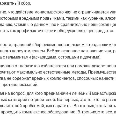
аразитный сбор.
тно, что действие монастырского чая не ограничивается у
екоторыми вредными привычками, такими как курение, алког
данию. Отзывы о данном чае и сравнительно невысокая цена
нять как профилактическое и общеукрепляющее средство.
тности, травяной сбор рекомендован людям, страдающим от
нного переутомлением. Всё же основное назначение чая, 
а с гельминтами (аскаридами, острицами и другими).
ционно от паразитов избавляются при помощи лекарственн
очитают максимально естественные методы, Преимущества
тва не содержат вредных компонентов, способных нанести в
 противопоказаний.
ая на вопрос, для кого предназначен лечебный монастырски
ных категорий потребителей. Во-первых, это те, кто по раз
 деликатной проблемой, как паразиты. Во-вторых, это заняты
 проходить комплексное обследование. В-третьих, это все, 