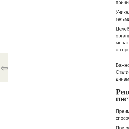
прини
Уника
гельм
Целеб
орган
монас
он пр
⇦
Важно
Стати
динам
Реп
инс
Преим
спосо
При р