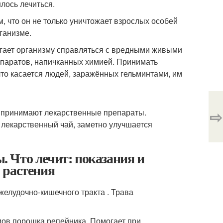
лось лечиться.
, что он не только уничтожает взрослых особей
рганизме.
гает организму справляться с вредными живыми
паратов, напичканных химией. Принимать
что касается людей, заражённых гельминтами, им
⇨
е принимают лекарственные препараты.
й лекарственный чай, заметно улучшается
 Что лечит: показания и
 растения
елудочно-кишечного тракта . Трава
мов порошка репейника. Помогает при