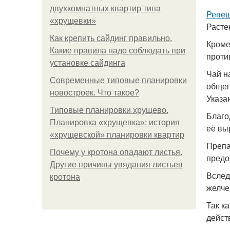
двухкомнатных квартир типа
Репеш
«хрущевки»
Расте
Как крепить сайдинг правильно.
Кроме
Какие правила надо соблюдать при
проти
установке сайдинга
Чай н
Современные типовые планировки
общег
новостроек. Что такое?
Указа
Типовые планировки хрущево.
Благо
Планировка «хрущевка»: история
её вы
«хрущевской» планировки квартир
Препа
Почему у кротона опадают листья.
предо
Другие причины увядания листьев
Вслед
кротона
желче
Так к
дейст