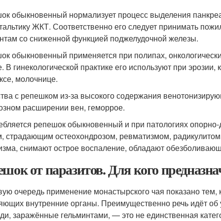
ок обыкновенный нормализует процесс выделения панкреа
тальтику ЖКТ. Соответственно его следует принимать пожи
нтам со сниженной функцией поджелудочной железы.
ок обыкновенный применяется при полипах, онкологически
е. В гинекологической практике его используют при эрозии,
ксе, молочнице.
тва с репешком из-за высокого содержания венотонизирую
озном расширении вен, геморрое.
ебляется репешок обыкновенный и при патологиях опорно-д
, страдающим остеохондрозом, ревматизмом, радикулитом.
изма, снимают острое воспаление, обладают обезболиваю
ешок от паразитов. Для кого предназна
вую очередь применение монастырского чая показано тем, к
яющих внутренние органы. Преимущественно речь идёт об 
ди, заражённые гельминтами, — это не единственная кате