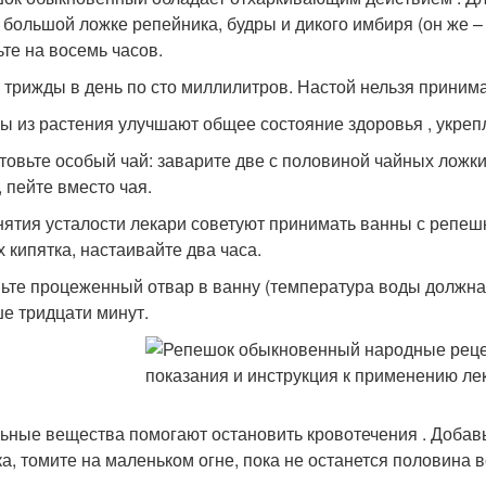
 большой ложке репейника, будры и дикого имбиря (он же – 
ьте на восемь часов.
 трижды в день по сто миллилитров. Настой нельзя приним
ы из растения улучшают общее состояние здоровья , укре
товьте особый чай: заварите две с половиной чайных ложки
, пейте вместо чая.
нятия усталости лекари советуют принимать ванны с репешк
х кипятка, настаивайте два часа.
ьте процеженный отвар в ванну (температура воды должна
е тридцати минут.
ьные вещества помогают остановить кровотечения . Добавь
ка, томите на маленьком огне, пока не останется половина 