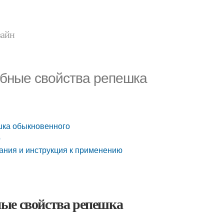
зайн
ебные свойства репешка
шка обыкновенного
р
ания и инструкция к применению
ые свойства репешка