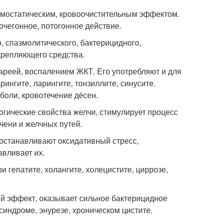
емостатическим, кровоочистительным эффектом.
очегонное, потогонное действие.
, спазмолитического, бактерицидного,
крепляющего средства.
ареей, воспалением ЖКТ. Его употребляют и для
ингите, ларингите, тонзиллите, синусите.
боли, кровотечение дёсен.
огические свойства желчи, стимулирует процесс
чени и желчных путей.
останавливают оксидативный стресс,
вливает их.
 гепатите, холангите, холецистите, циррозе,
ый эффект, оказывает сильное бактерицидное
синдроме, энурезе, хроническом цистите.