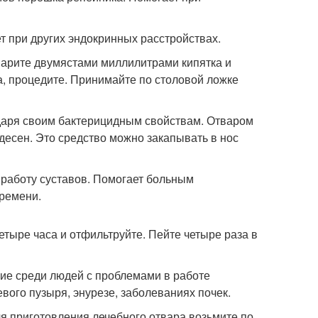
т при других эндокринных расстройствах.
варите двумястами миллилитрами кипятка и
а, процедите. Принимайте по столовой ложке
годаря своим бактерицидным свойствам. Отваром
 десен. Это средство можно закапывать в нос
 работу суставов. Помогает больным
времени.
етыре часа и отфильтруйте. Пейте четыре раза в
ие среди людей с проблемами в работе
вого пузыря, энурезе, заболеваниях почек.
 приготовления лечебного отвара возьмите по