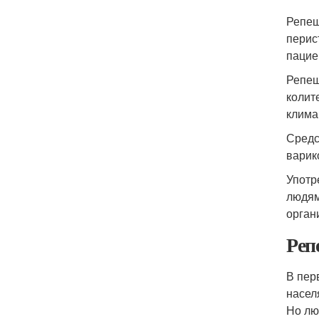
Репеш
перис
пацие
Репеш
колит
клима
Средс
варик
Употр
людям
орган
Реп
В пер
насел
Но лю