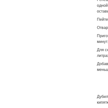
одной
остав
Пейте
Отвар
Приго
минут
Для с
литра
Добав
меньш
Дубил
кипят