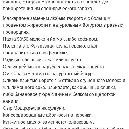
винного, который можно настоять на специях для
приобретения им специфического запаха.
Маскарпоне заменим любым творогом с большим
процентом жирности и натуральным йогуртом в равных
пропорциях.
Пахта 50\50 молоко и йогурт, либо кефиром.
Полента это Кукурузная крупа перемолотая
предварительно в кофемолке.
Радикио обычный салат или капуста.
Сельдерей мелко нарубленная свежая капуста.
Сметана заменима на натуральный йогурт.
Сливки взбитые берете 1,5 стакана сгущенного молока и
ч.л. лимонного сока. Взбиваете, как обычные сливки,
либо банановое пюре с яичным белком со щепоткой
ванили.
Сыр Моццарелла на сулгуни.
Консервированные абрикосы на персики.
Кунжутное масло- заменяется оливковым.
Лимонный сок на 1/4 ч. л. лимонной кислоты с водой или