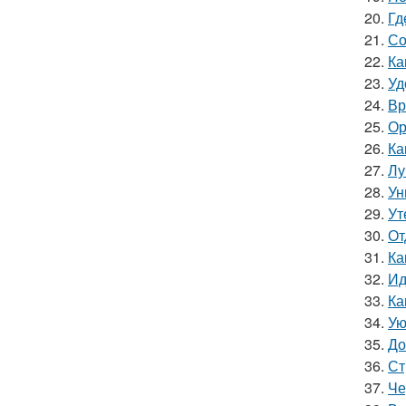
20.
Гд
21.
Со
22.
Ка
23.
Уд
24.
Вр
25.
Ор
26.
Ка
27.
Лу
28.
Ун
29.
Ут
30.
От
31.
Ка
32.
Ид
33.
Ка
34.
Ую
35.
До
36.
Ст
37.
Че