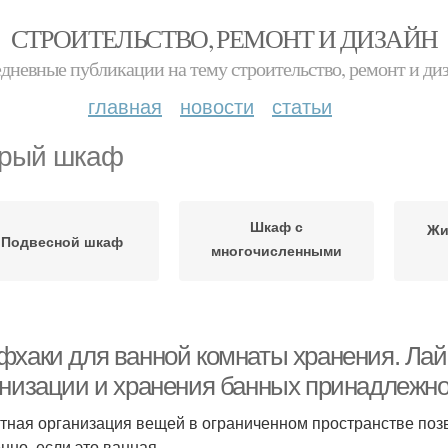
СТРОИТЕЛЬСТВО, РЕМОНТ И ДИЗАЙН
дневные публикации на тему строительство, ремонт и ди
главная
новости
статьи
рый шкаф
Шкаф с
Жи
Подвесной шкаф
многочисленными
полочками
фхаки для ванной комнаты хранения. Лай
анизации и хранения банных принадлежн
тная организация вещей в ограниченном пространстве позв
нно, если это ванная.