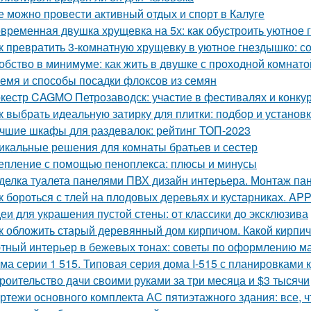
е можно провести активный отдых и спорт в Калуге
временная двушка хрущевка на 5х: как обустроить уютное 
к превратить 3-комнатную хрущевку в уютное гнездышко: с
обство в минимуме: как жить в двушке с проходной комнато
емя и способы посадки флоксов из семян
кестр CAGMO Петрозаводск: участие в фестивалях и конку
к выбрать идеальную затирку для плитки: подбор и установ
чшие шкафы для раздевалок: рейтинг ТОП-2023
икальные решения для комнаты братьев и сестер
епление с помощью пеноплекса: плюсы и минусы
делка туалета панелями ПВХ дизайн интерьера. Монтаж па
к бороться с тлей на плодовых деревьях и кустарниках. APP -
еи для украшения пустой стены: от классики до эксклюзива
к обложить старый деревянный дом кирпичом. Какой кирпи
тный интерьер в бежевых тонах: советы по оформлению м
ма серии 1 515. Типовая серия дома I-515 с планировками 
роительство дачи своими руками за три месяца и $3 тысячи
ртежи основного комплекта АС пятиэтажного здания: все, ч