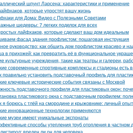
аллический шпунт Ларсена: характеристики и применение
лайфхаков, которые упростят вашу жизнь
фхаки для Дома: Видео с Полезными Советами
ажные шедевры: 7 легких поделок для всех
простых лайфхаков, которые сделают ваш дом идеальным
иваем фасад здания профлистом: пошаговая инструкция
ное руководство: как обшить дом профлистом красиво и н
а в прихожей: как превратить её в функциональное украш
ие культурные учреждения, такие как театры и галереи, ра
кие современные спортивные комплексы и стадионы есть в
к правильно установить подставочный профиль для пласти
кие ключевые исторические события связаны с Москвой
жность подставочного профиля для пластиковых окон: поч
тановка пластикового окна с подставочным профилем: пол
к я борюсь с тлёй на смородине и крыжовнике: личный опыт
кие инновационные технологии применяются
кие музеи имеют уникальные экспонаты
фективные способы утепления труб отопления в частном 
листирол: вреден ли он для человека