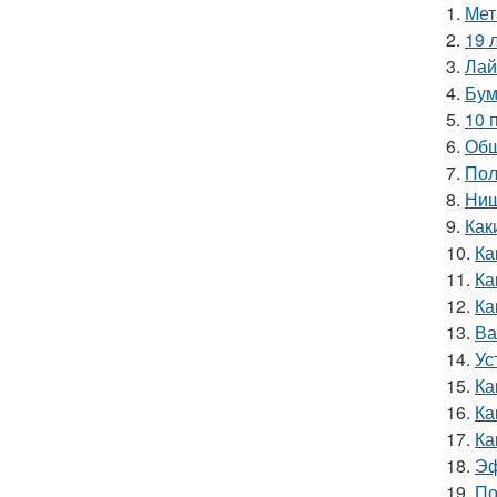
1.
Мет
2.
19 
3.
Лай
4.
Бум
5.
10 
6.
Обш
7.
Пол
8.
Ниш
9.
Как
10.
Ка
11.
Ка
12.
Ка
13.
Ва
14.
Ус
15.
Ка
16.
Ка
17.
Ка
18.
Эф
19.
По