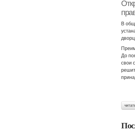
Отк
пра
В общ
устан
дворц
Преим
До по
свои 
решит
прина
читат
Пос