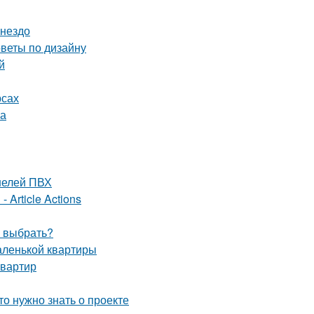
гнездо
оветы по дизайну
й
рсах
ка
нелей ПВХ
 Article Actions
ч выбрать?
аленькой квартиры
квартир
то нужно знать о проекте