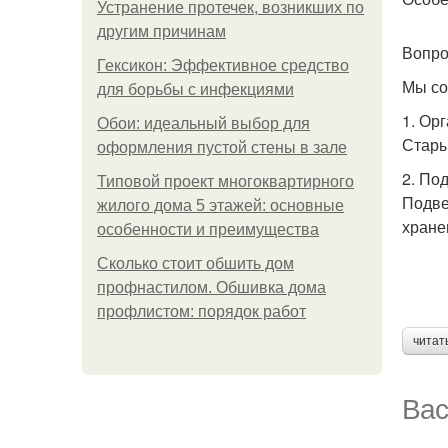
Устранение протечек, возникших по
другим причинам
Вопро
Гексикон: Эффективное средство
Мы со
для борьбы с инфекциями
1. Ор
Обои: идеальный выбор для
Стары
оформления пустой стены в зале
2. По
Типовой проект многоквартирного
Подве
жилого дома 5 этажей: основные
хране
особенности и преимущества
Сколько стоит обшить дом
профнастилом. Обшивка дома
профлистом: порядок работ
читат
Вас