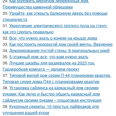
29.
Как обложить кирпичом деревянный дом.
Преимущества каменной облицовки
30.
Узнайте, как открыть балконную дверь без помощи
специалиста
31.
Укрепление электрического теплого пола на стену:
как это сделать правильно
32.
Все, что нужно знать о конеке на крыше дома
33.
Как построить недорогой дом своей мечты. Введение
34.
Декорирование пустой стены: 9 оригинальных идей
35.
5-этажный дом: все, что вам нужно знать
36.
Лучшие шкафы для раздевалок на 2023 год.
Гардеробная комната — делаем проект
37.
Типовой жилой дом серии П-44 планировки квартир.
Типовая серия дома П44 с планировками квартир
38.
Установка сайдинга на каркасный дом своими
руками. Как легко и быстро обшить каркасный дом
сайдингом своими руками – пошаговая инструкция
39.
Кухонные секреты: 10 простых лайфхаков для
улучшения вашей кухни