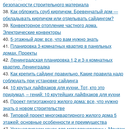
безопасности строительного материала
38.
Как обложить сруб кирпичом. Бревенчатый дом —
обкладывать кирпичом или отделывать сайдингом?
39.
Конвекторное отопление частного дома.
Электрические конвекторы
40.
5-этажный дом: все, что вам нужно знать
41.
Планировка 3-комнатных квартир в панельных
домах. Проекты
42.
Ленинградская планировка 1,2 и 3-х комнатных
квартир. Ленинградка
43.
Как крепить сайдинг правильно. Какие правила надо
соблюдать при установке сайдинга
44.
10 крутых лайфхаков для кухни. Тот, кто это
придумал, – гений: 10 крутейших лайфхаков для кухни
45.
Проект пятиэтажного жилого дома: все, что нужно
знать о новом строительстве
46.
Типовой проект многоквартирного жилого дома 5
этажей: основные особенности и преимущества
47.
Устанавливаем конек для металлочерепицы. Монтаж