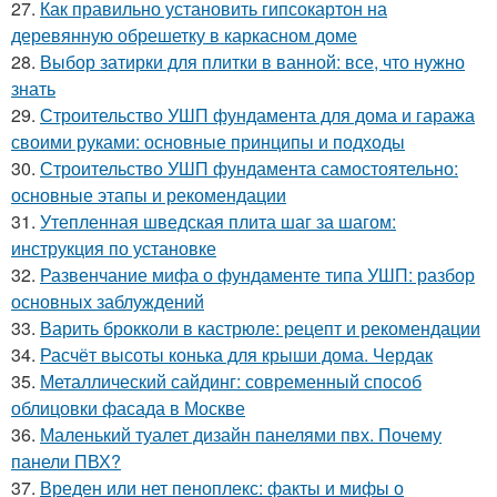
27.
Как правильно установить гипсокартон на
деревянную обрешетку в каркасном доме
28.
Выбор затирки для плитки в ванной: все, что нужно
знать
29.
Строительство УШП фундамента для дома и гаража
своими руками: основные принципы и подходы
30.
Строительство УШП фундамента самостоятельно:
основные этапы и рекомендации
31.
Утепленная шведская плита шаг за шагом:
инструкция по установке
32.
Развенчание мифа о фундаменте типа УШП: разбор
основных заблуждений
33.
Варить брокколи в кастрюле: рецепт и рекомендации
34.
Расчёт высоты конька для крыши дома. Чердак
35.
Металлический сайдинг: современный способ
облицовки фасада в Москве
36.
Маленький туалет дизайн панелями пвх. Почему
панели ПВХ?
37.
Вреден или нет пеноплекс: факты и мифы о