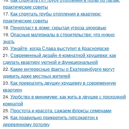
практические советы
17.
Как спрятать трубы отопления в квартире:
практические советы
18.
Пенопласт в доме: скрытая угроза здоровью
19.
Опасные материалы в строительстве: что нужно
знать
20.
Узнайте, когда Слава выступит в Красноярске
21.
Современный дизайн 4-комнатной хрущевки: как
сделать квартиру уютной и функциональной
22.
Какие интересные факты о Екатеринбурге могут
удивить даже местных жителей
23.
Как превратить двушку-хрущевку в современную
квартиру
24.
Удобство в минимуме: как жить в двушке с проходной
комнатой
25.
Простота и красота: сажаем флоксы семенами
26.
Как правильно прикрепить гипсокартон к
деревянному потолку