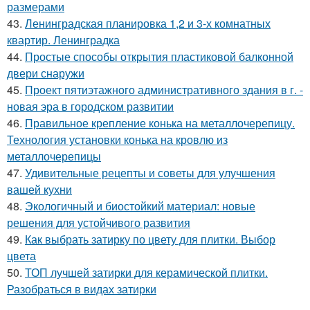
размерами
43.
Ленинградская планировка 1,2 и 3-х комнатных
квартир. Ленинградка
44.
Простые способы открытия пластиковой балконной
двери снаружи
45.
Проект пятиэтажного административного здания в г. -
новая эра в городском развитии
46.
Правильное крепление конька на металлочерепицу.
Технология установки конька на кровлю из
металлочерепицы
47.
Удивительные рецепты и советы для улучшения
вашей кухни
48.
Экологичный и биостойкий материал: новые
решения для устойчивого развития
49.
Как выбрать затирку по цвету для плитки. Выбор
цвета
50.
ТОП лучшей затирки для керамической плитки.
Разобраться в видах затирки