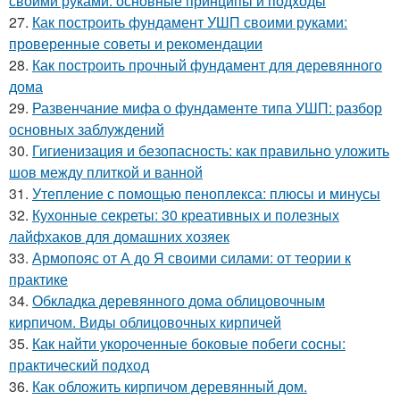
своими руками: основные принципы и подходы
27.
Как построить фундамент УШП своими руками:
проверенные советы и рекомендации
28.
Как построить прочный фундамент для деревянного
дома
29.
Развенчание мифа о фундаменте типа УШП: разбор
основных заблуждений
30.
Гигиенизация и безопасность: как правильно уложить
шов между плиткой и ванной
31.
Утепление с помощью пеноплекса: плюсы и минусы
32.
Кухонные секреты: 30 креативных и полезных
лайфхаков для домашних хозяек
33.
Армопояс от А до Я своими силами: от теории к
практике
34.
Обкладка деревянного дома облицовочным
кирпичом. Виды облицовочных кирпичей
35.
Как найти укороченные боковые побеги сосны:
практический подход
36.
Как обложить кирпичом деревянный дом.