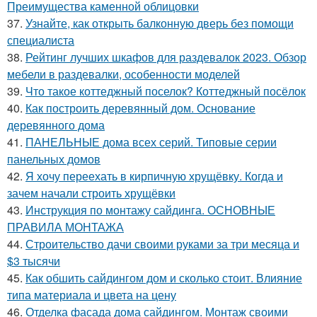
Преимущества каменной облицовки
37.
Узнайте, как открыть балконную дверь без помощи
специалиста
38.
Рейтинг лучших шкафов для раздевалок 2023. Обзор
мебели в раздевалки, особенности моделей
39.
Что такое коттеджный поселок? Коттеджный посёлок
40.
Как построить деревянный дом. Основание
деревянного дома
41.
ПАНЕЛЬНЫЕ дома всех серий. Типовые серии
панельных домов
42.
Я хочу переехать в кирпичную хрущёвку. Когда и
зачем начали строить хрущёвки
43.
Инструкция по монтажу сайдинга. ОСНОВНЫЕ
ПРАВИЛА МОНТАЖА
44.
Строительство дачи своими руками за три месяца и
$3 тысячи
45.
Как обшить сайдингом дом и сколько стоит. Влияние
типа материала и цвета на цену
46.
Отделка фасада дома сайдингом. Монтаж своими