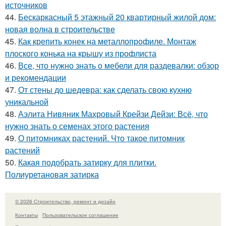
источников
44.
Бескаркасный 5 этажный 20 квартирный жилой дом:
новая волна в строительстве
45.
Как крепить конек на металлопрофиле. Монтаж
плоского конька на крышу из профлиста
46.
Все, что нужно знать о мебели для раздевалки: обзор
и рекомендации
47.
От стены до шедевра: как сделать свою кухню
уникальной
48.
Аэлита Нивяник Махровый Крейзи Дейзи: Всё, что
нужно знать о семенах этого растения
49.
О питомниках растений. Что такое питомник
растений
50.
Какая подобрать затирку для плитки.
Полиуретановая затирка
© 2026 Строительство, ремонт и дизайн
Контакты
Пользовательское соглашение