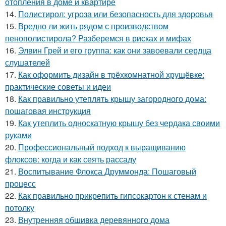
отопления в доме и квартире
14.
Полистирол: угроза или безопасность для здоровья
15.
Вредно ли жить рядом с производством
пенополистирола? Разберемся в рисках и мифах
16.
Элвин Грей и его группа: как они завоевали сердца
слушателей
17.
Как оформить дизайн в трёхкомнатной хрущёвке:
практические советы и идеи
18.
Как правильно утеплять крышу загородного дома:
пошаговая инструкция
19.
Как утеплить односкатную крышу без чердака своими
руками
20.
Профессиональный подход к выращиванию
флоксов: когда и как сеять рассаду
21.
Воспитывание Флокса Друммонда: Пошаговый
процесс
22.
Как правильно прикрепить гипсокартон к стенам и
потолку
23.
Внутренняя обшивка деревянного дома