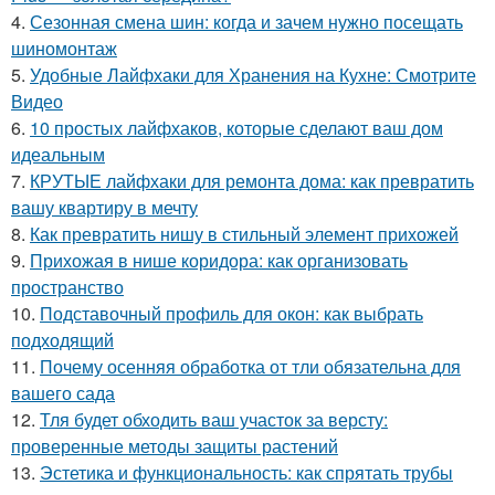
4.
Сезонная смена шин: когда и зачем нужно посещать
шиномонтаж
5.
Удобные Лайфхаки для Хранения на Кухне: Смотрите
Видео
6.
10 простых лайфхаков, которые сделают ваш дом
идеальным
7.
КРУТЫЕ лайфхаки для ремонта дома: как превратить
вашу квартиру в мечту
8.
Как превратить нишу в стильный элемент прихожей
9.
Прихожая в нише коридора: как организовать
пространство
10.
Подставочный профиль для окон: как выбрать
подходящий
11.
Почему осенняя обработка от тли обязательна для
вашего сада
12.
Тля будет обходить ваш участок за версту:
проверенные методы защиты растений
13.
Эстетика и функциональность: как спрятать трубы