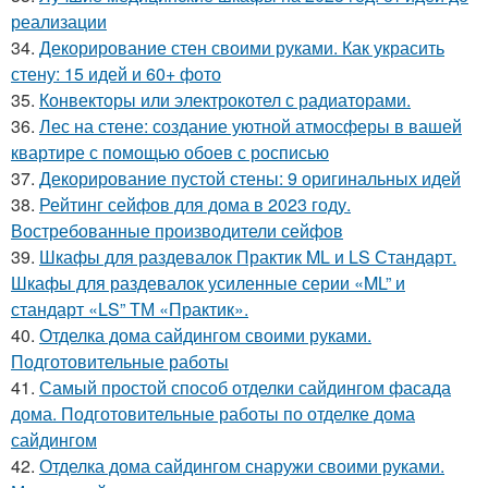
реализации
34.
Декорирование стен своими руками. Как украсить
стену: 15 идей и 60+ фото
35.
Конвекторы или электрокотел с радиаторами.
36.
Лес на стене: создание уютной атмосферы в вашей
квартире с помощью обоев с росписью
37.
Декорирование пустой стены: 9 оригинальных идей
38.
Рейтинг сейфов для дома в 2023 году.
Востребованные производители сейфов
39.
Шкафы для раздевалок Практик ML и LS Стандарт.
Шкафы для раздевалок усиленные серии «ML” и
стандарт «LS” ТМ «Практик».
40.
Отделка дома сайдингом своими руками.
Подготовительные работы
41.
Самый простой способ отделки сайдингом фасада
дома. Подготовительные работы по отделке дома
сайдингом
42.
Отделка дома сайдингом снаружи своими руками.