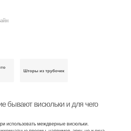
зайн
сто
Шторы из трубочек
ие бывают висюльки и для чего
ери использовать междверные висюльки.
жкомнатные проемы, например, арку, но и окна,