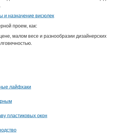
.
рной проем, как:
цене, малом весе и разнообразии дизайнерских
олговечностью.
нные лайфхаки
орным
аву пластиковых окон
водство