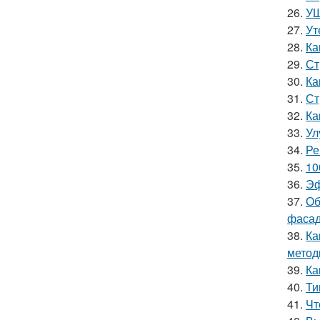
26.
УШ
27.
Ут
28.
Ка
29.
Ст
30.
Ка
31.
Ст
32.
Ка
33.
Ул
34.
Ре
35.
10
36.
Эф
37.
Об
фасад
38.
Ка
метод
39.
Ка
40.
Ти
41.
Чт