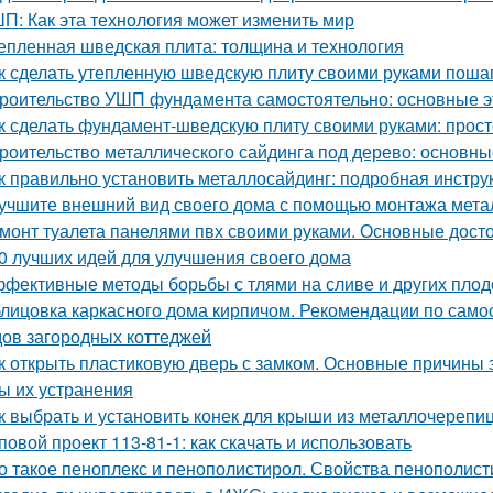
П: Как эта технология может изменить мир
епленная шведская плита: толщина и технология
к сделать утепленную шведскую плиту своими руками поша
роительство УШП фундамента самостоятельно: основные э
к сделать фундамент-шведскую плиту своими руками: прост
роительство металлического сайдинга под дерево: основн
к правильно установить металлосайдинг: подробная инстру
учшите внешний вид своего дома с помощью монтажа метал
монт туалета панелями пвх своими руками. Основные дост
0 лучших идей для улучшения своего дома
фективные методы борьбы с тлями на сливе и других пло
лицовка каркасного дома кирпичом. Рекомендации по само
ов загородных коттеджей
к открыть пластиковую дверь с замком. Основные причины
ы их устранения
к выбрать и установить конек для крыши из металлочерепи
повой проект 113-81-1: как скачать и использовать
о такое пеноплекс и пенополистирол. Свойства пенополис