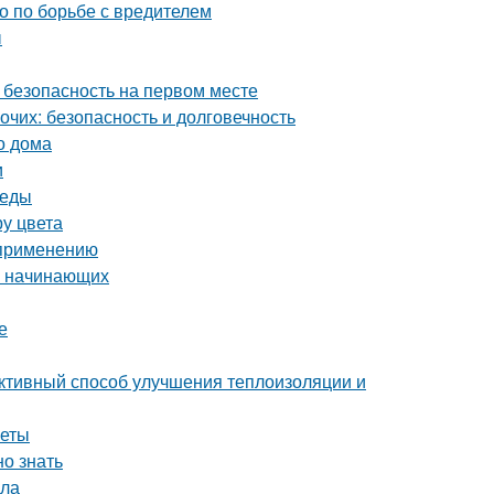
во по борьбе с вредителем
ы
 безопасность на первом месте
чих: безопасность и долговечность
о дома
и
реды
ру цвета
 применению
я начинающих
е
ктивный способ улучшения теплоизоляции и
веты
но знать
ала