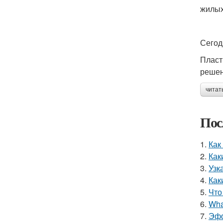
жилых
Сегод
Пласт
решен
читат
Пос
1.
Как
2.
Как
3.
Узк
4.
Как
5.
Что
6.
Wha
7.
Эфф