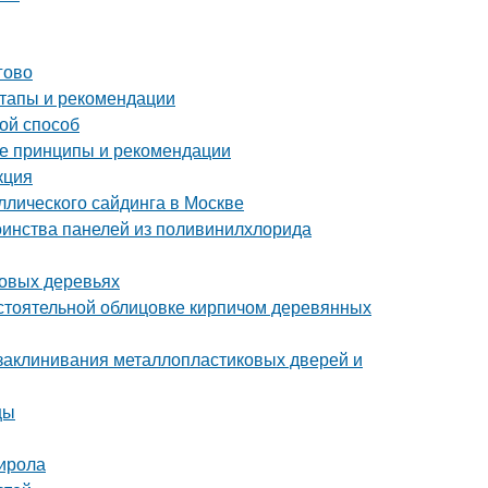
гово
тапы и рекомендации
ой способ
ые принципы и рекомендации
кция
лического сайдинга в Москве
оинства панелей из поливинилхлорида
довых деревьях
стоятельной облицовке кирпичом деревянных
 заклинивания металлопластиковых дверей и
цы
тирола