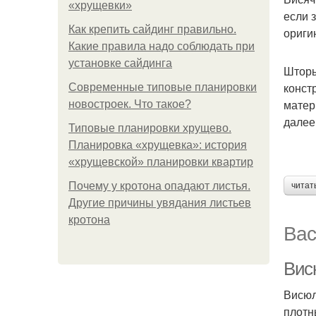
«хрущевки»
если 
Как крепить сайдинг правильно.
ориги
Какие правила надо соблюдать при
установке сайдинга
Шторы
конст
Современные типовые планировки
матер
новостроек. Что такое?
далее
Типовые планировки хрущево.
Планировка «хрущевка»: история
«хрущевской» планировки квартир
Почему у кротона опадают листья.
читат
Другие причины увядания листьев
кротона
Вас
Вис
Висюл
плотн