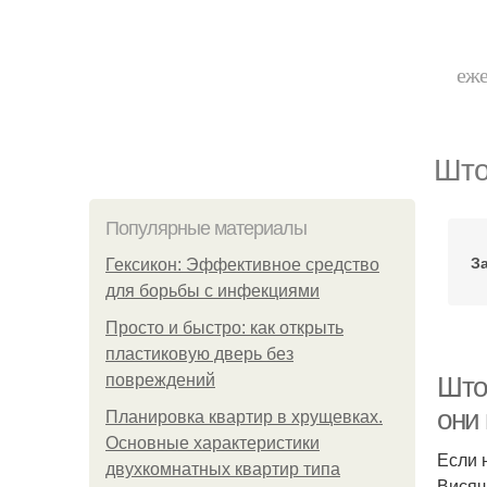
еже
Што
Популярные материалы
З
Гексикон: Эффективное средство
для борьбы с инфекциями
Просто и быстро: как открыть
пластиковую дверь без
повреждений
Што
они
Планировка квартир в хрущевках.
Основные характеристики
Если 
двухкомнатных квартир типа
Висяч