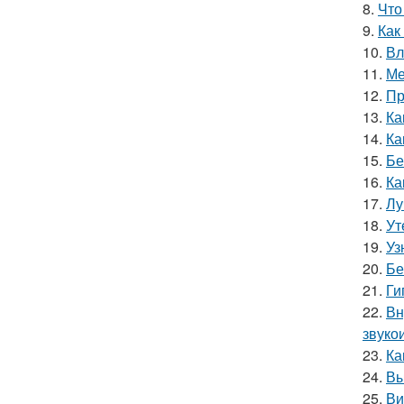
8.
Что
9.
Как
10.
Вл
11.
Ме
12.
Пр
13.
Ка
14.
Ка
15.
Бе
16.
Ка
17.
Лу
18.
Ут
19.
Уз
20.
Бе
21.
Ги
22.
Вн
звуко
23.
Ка
24.
Вы
25.
Ви