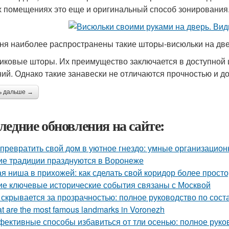
 помещениях это еще и оригинальный способ зонирования
ня наиболее распространены такие шторы-висюльки на две
иковые шторы. Их преимущество заключается в доступной 
ий. Однако такие занавески не отличаются прочностью и д
ь дальше →
ледние обновления на сайте:
 превратить свой дом в уютное гнездо: умные организацио
ие традиции празднуются в Воронеже
ая ниша в прихожей: как сделать свой коридор более прост
ие ключевые исторические события связаны с Москвой
 скрывается за прозрачностью: полное руководство по сост
t are the most famous landmarks in Voronezh
ективные способы избавиться от тли осенью: полное руко