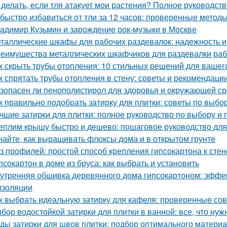
 делать, если тля атакует мои растения? Полное руководст
 быстро избавиться от тли за 12 часов: проверенные метод
адимир Кузьмин и зарождение рок-музыки в Москве
таллические шкафы для рабочих раздевалок: надежность и
еимущества металлических шкафчиков для раздевалки рабо
к скрыть трубы отопления: 10 стильных решений для вашег
к спрятать трубы отопления в стену: советы и рекомендаци
зопасен ли пенополистирол для здоровья и окружающей с
к правильно подобрать затирку для плитки: советы по выбо
чшие затирки для плитки: полное руководство по выбору и
еплим крышу быстро и дешево: пошаговое руководство дл
найте, как выращивать флоксы дома и в открытом грунте
з профилей: простой способ крепления гипсокартона к стен
псокартон в доме из бруса: как выбрать и установить
утренняя обшивка деревянного дома гипсокартоном: эффе
изоляции
к выбрать идеальную затирку для кафеля: проверенные со
бор водостойкой затирки для плитки в ванной: все, что нуж
ды затирки для швов плитки: подбор оптимального матери