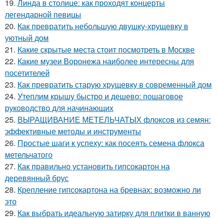
19.
Линда в столице: как проходят концерты
легендарной певицы
20.
Как превратить небольшую двушку-хрущевку в
уютный дом
21.
Какие скрытые места стоит посмотреть в Москве
22.
Какие музеи Воронежа наиболее интересны для
посетителей
23.
Как превратить старую хрущевку в современный дом
24.
Утеплим крышу быстро и дешево: пошаговое
руководство для начинающих
25.
ВЫРАЩИВАНИЕ МЕТЕЛЬЧАТЫХ флоксов из семян:
эффективные методы и инструменты
26.
Простые шаги к успеху: как посеять семена флокса
метельчатого
27.
Как правильно установить гипсокартон на
деревянный брус
28.
Крепление гипсокартона на бревнах: возможно ли
это
29.
Как выбрать идеальную затирку для плитки в ванную