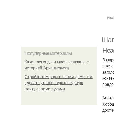
еже
Шаг
Head
Популярные материалы
В мир
Какие легенды и мифы связаны с
являе
историей Архангельска
загол
Стройте комфорт в своем доме: как
конте
сделать утепленную шведскую
предо
плиту своими руками
Анато
Хорош
дости