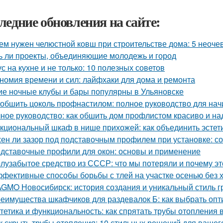
ледние обновления на сайте:
ем нужен челюстной ковш при строительстве дома: 5 неоч
ь ли проекты, объединяющие молодежь и город
ус на кухне и не только: 10 полезных советов
номия времени и сил: лайфхаки для дома и ремонта
ие ночные клубы и бары популярны в Ульяновске
 обшить цоколь профнастилом: полное руководство для на
ное руководство: как обшить дом профлистом красиво и н
кциональный шкаф в нише прихожей: как объединить эстети
ен ли зазор под подставочным профилем при установке: с
дставочные профили для окон: основы и применение
лузабытое средство из СССР: что мы потеряли и почему э
фективные способы борьбы с тлей на участке осенью без 
GMO Новосибирск: история создания и уникальный стиль 
еимущества шкафчиков для раздевалок Б: как выбрать оп
тетика и функциональность: как спрятать трубы отопления 
к скрыть трубы отопления: 10 стильных решений для вашег