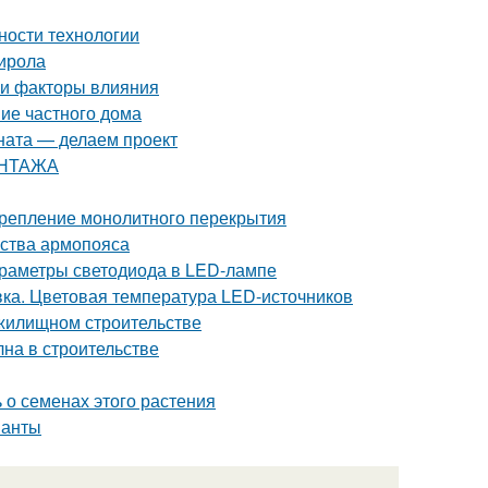
ности технологии
тирола
 и факторы влияния
ние частного дома
ната — делаем проект
ОНТАЖА
 Крепление монолитного перекрытия
йства армопояса
 параметры светодиода в LED-лампе
ка. Цветовая температура LED-источников
 жилищном строительстве
на в строительстве
 о семенах этого растения
ианты