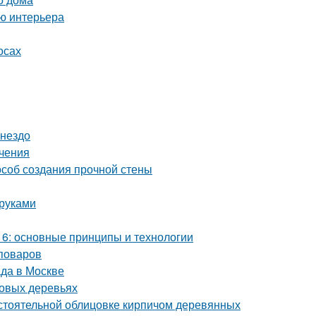
ию интерьера
осах
гнездо
ичения
особ создания прочной стены
 руками
6: основные принципы и технологии
поваров
да в Москве
довых деревьях
стоятельной облицовке кирпичом деревянных