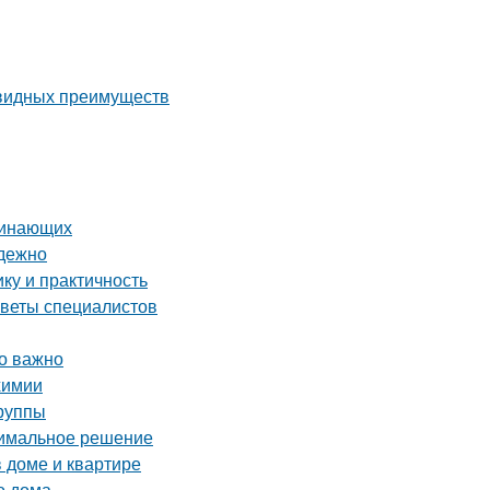
евидных преимуществ
чинающих
адежно
ку и практичность
оветы специалистов
то важно
химии
группы
тимальное решение
в доме и квартире
о дома