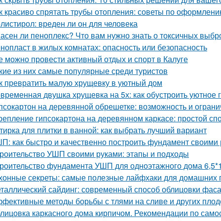
к красиво спрятать трубы отопления: советы по оформлен
листирол: вреден ли он для человека
асен ли пеноплекс? Что вам нужно знать о токсичных выбр
нопласт в жилых комнатах: опасность или безопасность
е можно провести активный отдых и спорт в Калуге
кие из них самые популярные среди туристов
к превратить малую хрущевку в уютный дом
временная двушка хрущевка на 5х: как обустроить уютное 
псокартон на деревянной обрешетке: возможность и огран
репление гипсокартона на деревянном каркасе: простой сп
тирка для плитки в ванной: как выбрать лучший вариант
П: как быстро и качественно построить фундамент своими
роительство УШП своими руками: этапы и подходы
роительство фундамента УШП для одноэтажного дома 6,5*1
хонные секреты: самые полезные лайфхаки для домашних 
таллический сайдинг: современный способ облицовки фаса
фективные методы борьбы с тлями на сливе и других пло
лицовка каркасного дома кирпичом. Рекомендации по само