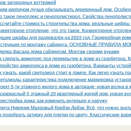
ов загородных коттеджей
ким кирпичом лучше обкладывать деревянный дом. Особен
о такое пеноплекс и пенополистирол. Свойства пенополис
ссчитайте стоимость строительства дома: реальные цифры
нвекторное отопление, что это такое. Конвекторное отопле
чшие шкафы для раздевалок на 2023 год. Гардеробная ком
струкция по монтажу сайдинга. ОСНОВНЫЕ ПРАВИЛА М
делка фасада дома сайдингом. Монтаж своими руками
к сделать армопояс под перекрытие в доме из газобетона.
тройство армопояса в доме из газобетона. Варианты устро
к узнать, какой светодиод стоит в лампе. Как легко узнать
етодиоды характеристика подключение маркировка установ
оект 5-ти этажного жилого дома в автокаде: новая волна в
скаркасный 5 этажный 20 квартирный жилой дом: новая вол
рестройка дома: как изменить интерьер и наружу
лита Нивяник Махровый Крейзи Дейзи: Всё, что нужно знать
к подобрать затирку для плитки по цвету. Классические вар