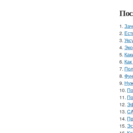
Пос
1.
Зач
2.
Ест
3.
Укс
4.
Эко
5.
Как
6.
Как
7.
Пол
8.
Фун
9.
Нуж
10.
По
11.
По
12.
Эф
13.
CA
14.
Пр
15.
Эс
16.
Ка