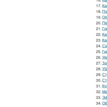
17.
Ка
18.
По
19.
Оп
20.
Пе
21.
Гд
22.
Ка
23.
Ка
24.
Со
25.
Ги
26.
Ук
27.
За
28.
УШ
29.
Ст
30.
Ст
31.
Ку
32.
Ме
33.
Эф
34.
Об