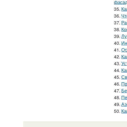
фасад
35.
Ка
36.
Чт
37.
Ра
38.
Ко
39.
Лу
40.
Ин
41.
От
42.
Ка
43.
Ус
44.
Ка
45.
Св
46.
Пр
47.
Бе
48.
Пе
49.
Аэ
50.
Ка