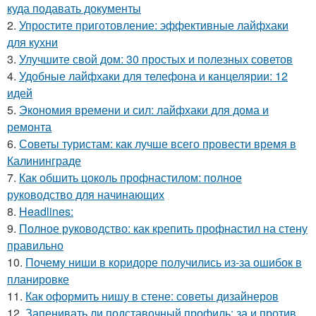
куда подавать документы
2.
Упростите приготовление: эффективные лайфхаки
для кухни
3.
Улучшите свой дом: 30 простых и полезных советов
4.
Удобные лайфхаки для телефона и канцелярии: 12
идей
5.
Экономия времени и сил: лайфхаки для дома и
ремонта
6.
Советы туристам: как лучше всего провести время в
Калининграде
7.
Как обшить цоколь профнастилом: полное
руководство для начинающих
8.
Headlines:
9.
Полное руководство: как крепить профнастил на стену
правильно
10.
Почему ниши в коридоре получились из-за ошибок в
планировке
11.
Как оформить нишу в стене: советы дизайнеров
12.
Запенивать ли подставочный профиль: за и против