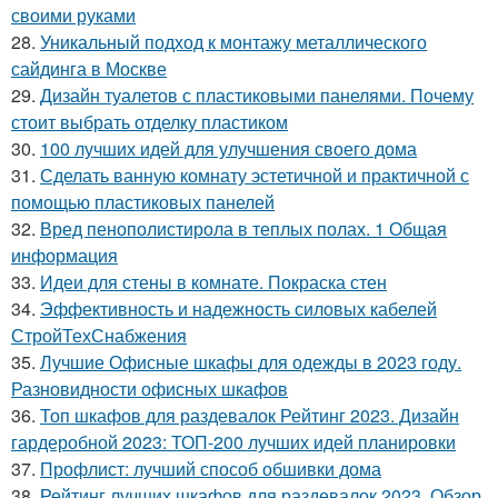
своими руками
28.
Уникальный подход к монтажу металлического
сайдинга в Москве
29.
Дизайн туалетов с пластиковыми панелями. Почему
стоит выбрать отделку пластиком
30.
100 лучших идей для улучшения своего дома
31.
Сделать ванную комнату эстетичной и практичной с
помощью пластиковых панелей
32.
Вред пенополистирола в теплых полах. 1 Общая
информация
33.
Идеи для стены в комнате. Покраска стен
34.
Эффективность и надежность силовых кабелей
СтройТехСнабжения
35.
Лучшие Офисные шкафы для одежды в 2023 году.
Разновидности офисных шкафов
36.
Топ шкафов для раздевалок Рейтинг 2023. Дизайн
гардеробной 2023: ТОП-200 лучших идей планировки
37.
Профлист: лучший способ обшивки дома
38.
Рейтинг лучших шкафов для раздевалок 2023. Обзор