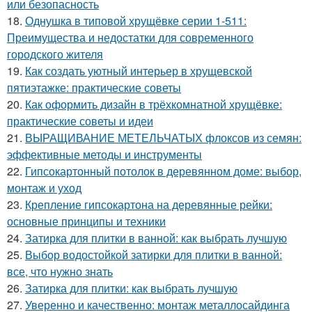
или безопасность
18.
Однушка в типовой хрущёвке серии 1-511:
Преимущества и недостатки для современного
городского жителя
19.
Как создать уютный интерьер в хрущевской
пятиэтажке: практические советы
20.
Как оформить дизайн в трёхкомнатной хрущёвке:
практические советы и идеи
21.
ВЫРАЩИВАНИЕ МЕТЕЛЬЧАТЫХ флоксов из семян:
эффективные методы и инструменты
22.
Гипсокартонный потолок в деревянном доме: выбор,
монтаж и уход
23.
Крепление гипсокартона на деревянные рейки:
основные принципы и техники
24.
Затирка для плитки в ванной: как выбрать лучшую
25.
Выбор водостойкой затирки для плитки в ванной:
все, что нужно знать
26.
Затирка для плитки: как выбрать лучшую
27.
Уверенно и качественно: монтаж металлосайдинга