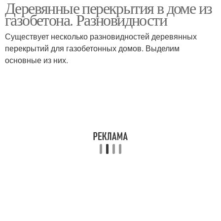
Деревянные перекрытия в доме из
Перекрытия в домах
Чердачное перекрытие
газобетона. Разновидности
Существует несколько разновидностей деревянных
перекрытий для газобетонных домов. Выделим
Монолитное
Монолитные
основные из них.
перекрытие
перекрытия
Перекрытие по
Перекрытия на
деревянным балкам
газобетон
Перекрытие из
Перекрытия на
газобетона
газобетонные блоки
Перекрытие между