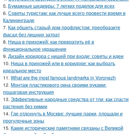
5.
Бумажные шедевры: 7 легких поделок для всех
6.
Советы туристам: как лучше всего провести время в
Калининграде
7.
Как обшить старый дом профлистом: преобразите
фасад без лишних затрат
8.
Ниша в прихожей: как превратить её в
функциональное украшение
9.
Дизайн коридора с нишей при входе: советы и идеи
10.
Ниша в прихожей или в коридоре: как выбрать
идеальное место
11.
What are the most famous landmarks in Voronezh
12.
Монтаж пластикового окна своими руками:
пошаговая инструкция
13.
Эффективные народные средства от тли: как спасти
растения без химии
14.
Где отдохнуть в Москве: лучшие парки, площади и
прогулочные зоны
15.
Какие исторические памятники связаны с Великой