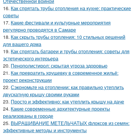
Отечественной войной
16.
Как спрятать трубы отопления на кухне: практические
советы
17.
Какие фестивали и культурные мероприятия
регулярно проводятся в Самаре
18.
Как скрыть трубы отопления: 10 стильных решений
для вашего дома
19.
Как спрятать батареи и трубы отопления: советы для
эстетического интерьера
20.
Пенополистирол: скрытая угроза здоровью
21.
Как превратить хрущевку в современное жильё:
проект реконструкции
22.
Сэкономьте на отоплении: как правильно утеплить
двускатную крышу своими руками
23.
Просто и эффективно: как утеплить крышу на даче
24.
Какие современные архитектурные проекты
реализованы в городе
25.
ВЫРАЩИВАНИЕ МЕТЕЛЬЧАТЫХ флоксов из семян:
эффективные методы и инструменты