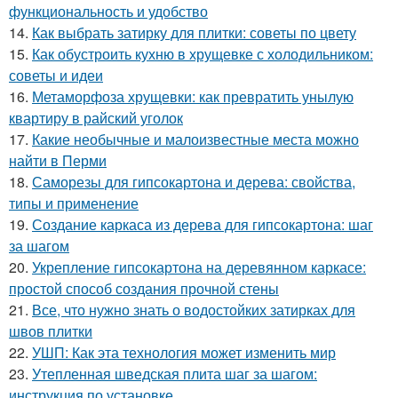
функциональность и удобство
14.
Как выбрать затирку для плитки: советы по цвету
15.
Как обустроить кухню в хрущевке с холодильником:
советы и идеи
16.
Метаморфоза хрущевки: как превратить унылую
квартиру в райский уголок
17.
Какие необычные и малоизвестные места можно
найти в Перми
18.
Саморезы для гипсокартона и дерева: свойства,
типы и применение
19.
Создание каркаса из дерева для гипсокартона: шаг
за шагом
20.
Укрепление гипсокартона на деревянном каркасе:
простой способ создания прочной стены
21.
Все, что нужно знать о водостойких затирках для
швов плитки
22.
УШП: Как эта технология может изменить мир
23.
Утепленная шведская плита шаг за шагом:
инструкция по установке