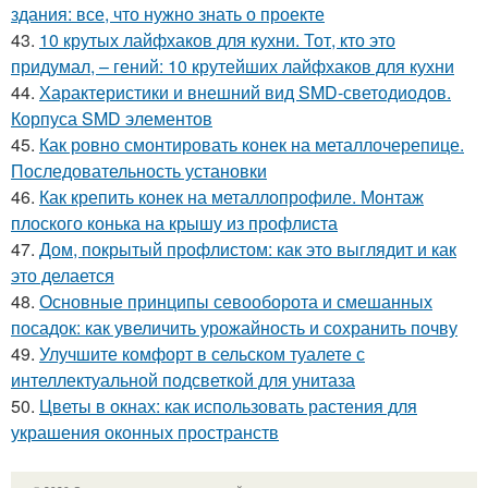
здания: все, что нужно знать о проекте
43.
10 крутых лайфхаков для кухни. Тот, кто это
придумал, – гений: 10 крутейших лайфхаков для кухни
44.
Характеристики и внешний вид SMD-светодиодов.
Корпуса SMD элементов
45.
Как ровно смонтировать конек на металлочерепице.
Последовательность установки
46.
Как крепить конек на металлопрофиле. Монтаж
плоского конька на крышу из профлиста
47.
Дом, покрытый профлистом: как это выглядит и как
это делается
48.
Основные принципы севооборота и смешанных
посадок: как увеличить урожайность и сохранить почву
49.
Улучшите комфорт в сельском туалете с
интеллектуальной подсветкой для унитаза
50.
Цветы в окнах: как использовать растения для
украшения оконных пространств