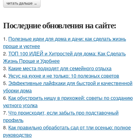
читать дальше →
Последние обновления на сайте:
1.
Полезные идеи для дома и дачи: как сделать жизнь
проще и уютнее
2.
ТОП 100 ИДЕЙ и Хитростей для дома: Как Сделать
Жизнь Проще и Удобнее
3.
Какие места подходят для семейного отдыха
4.
Уксус на кухне и не только: 10 полезных советов
5.
Эффективные лайфхаки для быстрой и качественной
уборки дома
6.
Как обустроить нишу в прихожей: советы по созданию
уютного уголка
7.
Что происходит, если забыть про подставочный
профиль
8.
Как правильно обработать сад от тли осенью: полное
руководство