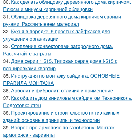
30.
Как сделать облицовку деревянного дома кирпичом.
Плюсы и минусы кирпичной облицовки
31.
Облицовка деревянного дома кирпичом своими
руками. Рассчитываем материал
32.
Кухня в порядке: 9 простых лайфхаков для
улучшения организации
33.
Отопление конвекторами загородного дома.
Рассчитайте затраты
34.
Дома серии 1 515. Типовая серия дома I-515 с
планировками квартир
35.
Инструкция по монтажу сайдинга. ОСНОВНЫЕ
ПРАВИЛА МОНТАЖА
36.
Арболит и фибролит: отличия и применение
37.
Как обшить дом виниловым сайдингом Технониколь.
Подготовка стен
38.
Проектирование и строительство пятиэтажных
зданий: основные принципы и технологии
39.
Вопрос про армопояс по газобетону. Монтаж
армопояса - варианты