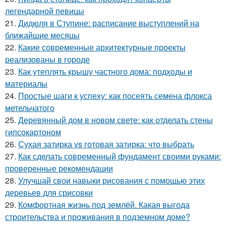
легендарной певицы
21.
Дидюля в Ступине: расписание выступлений на
ближайшие месяцы
22.
Какие современные архитектурные проекты
реализованы в городе
23.
Как утеплять крышу частного дома: подходы и
материалы
24.
Простые шаги к успеху: как посеять семена флокса
метельчатого
25.
Деревянный дом в новом свете: как отделать стены
гипсокартоном
26.
Сухая затирка vs готовая затирка: что выбрать
27.
Как сделать современный фундамент своими руками:
проверенные рекомендации
28.
Улучшай свои навыки рисования с помощью этих
деревьев для срисовки
29.
Комфортная жизнь под землёй. Какая выгода
строительства и проживания в подземном доме?