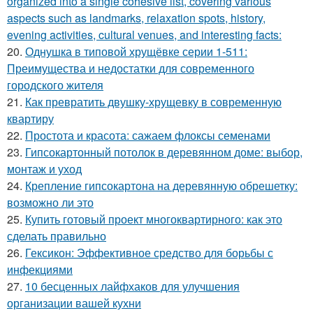
organized into a single cohesive list, covering various
aspects such as landmarks, relaxation spots, history,
evening activities, cultural venues, and interesting facts:
20.
Однушка в типовой хрущёвке серии 1-511:
Преимущества и недостатки для современного
городского жителя
21.
Как превратить двушку-хрущевку в современную
квартиру
22.
Простота и красота: сажаем флоксы семенами
23.
Гипсокартонный потолок в деревянном доме: выбор,
монтаж и уход
24.
Крепление гипсокартона на деревянную обрешетку:
возможно ли это
25.
Купить готовый проект многоквартирного: как это
сделать правильно
26.
Гексикон: Эффективное средство для борьбы с
инфекциями
27.
10 бесценных лайфхаков для улучшения
организации вашей кухни