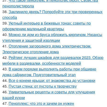
37.
Что такое пеноплекс и пенополистирол. Свойства
пенополистирола
38.
Заклинило дверь? Попробуйте эти три проверенных
способа
39.
Уютный интерьер в бежевых тонах: советы по
оформлению маленькой квартиры
40.
Можно ли дом из бруса обложить кирпичом. Нюансы
утепления и защитной изоляции
41.
Отопление загородного дома электричеством.
Электрическое отопление дома
42.
Рейтинг лучших шкафов для раздевалок 2023. Обзор
мебели в раздевалки, особенности моделей
43.
В каком порядке выполнять работы при обшивке
дома сайдингом. Подготовительный этап
44.
Все о конеке крыши: от знакомства до установки
45.
Пустая стена: от пустоты к творчеству
46.
Удивительные рецепты и советы для улучшения
вашей кухни
47.
Пеноплекс: что это и зачем он нужен