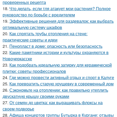
проверенных рецепта
18.
Что делать, если тля атакует мои растения? Полное
руководство по борьбе с вредителем
19.
Эффективные решения для раздевалок: как выбрать
оптимальную систему шкафов
20.
Как спрятать трубы отопления на стене:
практические советы и идеи
21.
Пенопласт в доме: опасность или безопасность
22.
Какие памятники истории и культуры охраняются в
Новочеркасске
23.
Как подобрать идеальную затирку для керамической
плитки: советы профессионалов
24.
Где можно провести активный отдых и спорт в Калуге
25.
Как превратить старую хрущевку в современный дом
26.
Сэкономьте на отоплении: как правильно утеплить
двускатную крышу своими руками
27.
От семян до цветка: как выращивать флоксы на
своем подворье
28.
Афиша концертов группы Бутырка в Кургане: отзывы