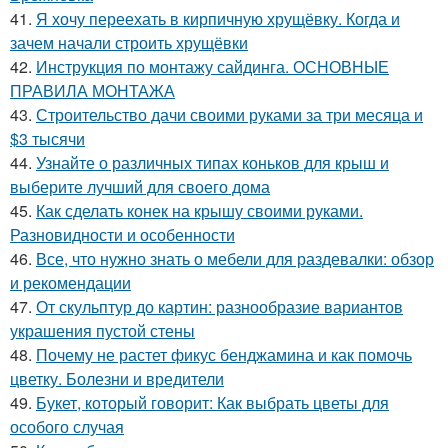
41.
Я хочу переехать в кирпичную хрущёвку. Когда и
зачем начали строить хрущёвки
42.
Инструкция по монтажу сайдинга. ОСНОВНЫЕ
ПРАВИЛА МОНТАЖА
43.
Строительство дачи своими руками за три месяца и
$3 тысячи
44.
Узнайте о различных типах коньков для крыш и
выберите лучший для своего дома
45.
Как сделать конек на крышу своими руками.
Разновидности и особенности
46.
Все, что нужно знать о мебели для раздевалки: обзор
и рекомендации
47.
От скульптур до картин: разнообразие вариантов
украшения пустой стены
48.
Почему не растет фикус бенджамина и как помочь
цветку. Болезни и вредители
49.
Букет, который говорит: Как выбрать цветы для
особого случая