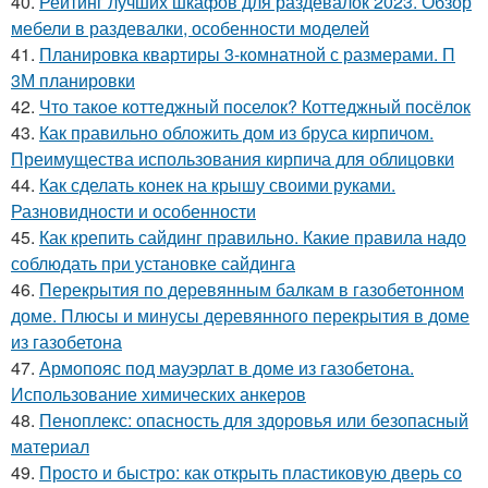
40.
Рейтинг лучших шкафов для раздевалок 2023. Обзор
мебели в раздевалки, особенности моделей
41.
Планировка квартиры 3-комнатной с размерами. П
3М планировки
42.
Что такое коттеджный поселок? Коттеджный посёлок
43.
Как правильно обложить дом из бруса кирпичом.
Преимущества использования кирпича для облицовки
44.
Как сделать конек на крышу своими руками.
Разновидности и особенности
45.
Как крепить сайдинг правильно. Какие правила надо
соблюдать при установке сайдинга
46.
Перекрытия по деревянным балкам в газобетонном
доме. Плюсы и минусы деревянного перекрытия в доме
из газобетона
47.
Армопояс под мауэрлат в доме из газобетона.
Использование химических анкеров
48.
Пеноплекс: опасность для здоровья или безопасный
материал
49.
Просто и быстро: как открыть пластиковую дверь со