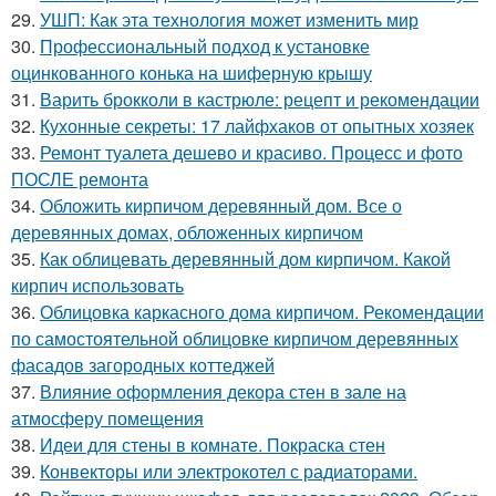
29.
УШП: Как эта технология может изменить мир
30.
Профессиональный подход к установке
оцинкованного конька на шиферную крышу
31.
Варить брокколи в кастрюле: рецепт и рекомендации
32.
Кухонные секреты: 17 лайфхаков от опытных хозяек
33.
Ремонт туалета дешево и красиво. Процесс и фото
ПОСЛЕ ремонта
34.
Обложить кирпичом деревянный дом. Все о
деревянных домах, обложенных кирпичом
35.
Как облицевать деревянный дом кирпичом. Какой
кирпич использовать
36.
Облицовка каркасного дома кирпичом. Рекомендации
по самостоятельной облицовке кирпичом деревянных
фасадов загородных коттеджей
37.
Влияние оформления декора стен в зале на
атмосферу помещения
38.
Идеи для стены в комнате. Покраска стен
39.
Конвекторы или электрокотел с радиаторами.