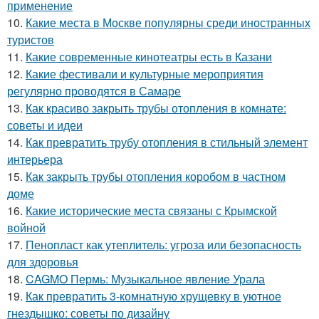
применение
10.
Какие места в Москве популярны среди иностранных
туристов
11.
Какие современные кинотеатры есть в Казани
12.
Какие фестивали и культурные мероприятия
регулярно проводятся в Самаре
13.
Как красиво закрыть трубы отопления в комнате:
советы и идеи
14.
Как превратить трубу отопления в стильный элемент
интерьера
15.
Как закрыть трубы отопления коробом в частном
доме
16.
Какие исторические места связаны с Крымской
войной
17.
Пенопласт как утеплитель: угроза или безопасность
для здоровья
18.
CAGMO Пермь: Музыкальное явление Урала
19.
Как превратить 3-комнатную хрущевку в уютное
гнездышко: советы по дизайну