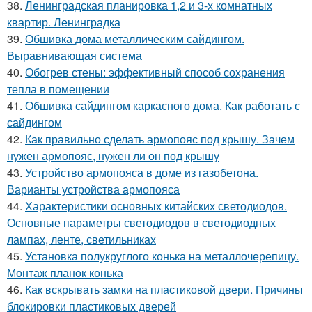
38.
Ленинградская планировка 1,2 и 3-х комнатных
квартир. Ленинградка
39.
Обшивка дома металлическим сайдингом.
Выравнивающая система
40.
Обогрев стены: эффективный способ сохранения
тепла в помещении
41.
Обшивка сайдингом каркасного дома. Как работать с
сайдингом
42.
Как правильно сделать армопояс под крышу. Зачем
нужен армопояс, нужен ли он под крышу
43.
Устройство армопояса в доме из газобетона.
Варианты устройства армопояса
44.
Характеристики основных китайских светодиодов.
Основные параметры светодиодов в светодиодных
лампах, ленте, светильниках
45.
Установка полукруглого конька на металлочерепицу.
Монтаж планок конька
46.
Как вскрывать замки на пластиковой двери. Причины
блокировки пластиковых дверей