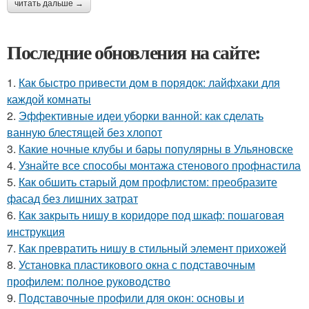
читать дальше →
Последние обновления на сайте:
1.
Как быстро привести дом в порядок: лайфхаки для
каждой комнаты
2.
Эффективные идеи уборки ванной: как сделать
ванную блестящей без хлопот
3.
Какие ночные клубы и бары популярны в Ульяновске
4.
Узнайте все способы монтажа стенового профнастила
5.
Как обшить старый дом профлистом: преобразите
фасад без лишних затрат
6.
Как закрыть нишу в коридоре под шкаф: пошаговая
инструкция
7.
Как превратить нишу в стильный элемент прихожей
8.
Установка пластикового окна с подставочным
профилем: полное руководство
9.
Подставочные профили для окон: основы и