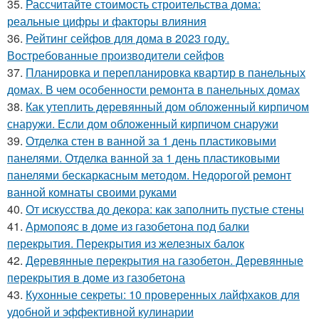
35.
Рассчитайте стоимость строительства дома:
реальные цифры и факторы влияния
36.
Рейтинг сейфов для дома в 2023 году.
Востребованные производители сейфов
37.
Планировка и перепланировка квартир в панельных
домах. В чем особенности ремонта в панельных домах
38.
Как утеплить деревянный дом обложенный кирпичом
снаружи. Если дом обложенный кирпичом снаружи
39.
Отделка стен в ванной за 1 день пластиковыми
панелями. Отделка ванной за 1 день пластиковыми
панелями бескаркасным методом. Недорогой ремонт
ванной комнаты своими руками
40.
От искусства до декора: как заполнить пустые стены
41.
Армопояс в доме из газобетона под балки
перекрытия. Перекрытия из железных балок
42.
Деревянные перекрытия на газобетон. Деревянные
перекрытия в доме из газобетона
43.
Кухонные секреты: 10 проверенных лайфхаков для
удобной и эффективной кулинарии