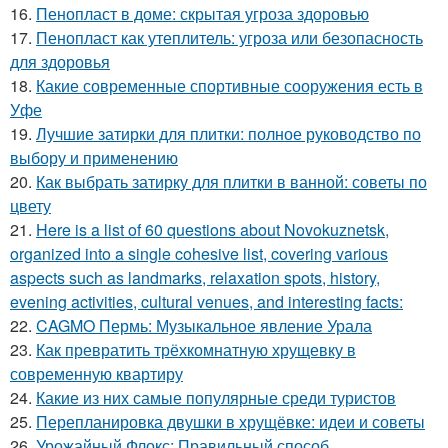
16.
Пенопласт в доме: скрытая угроза здоровью
17.
Пенопласт как утеплитель: угроза или безопасность
для здоровья
18.
Какие современные спортивные сооружения есть в
Уфе
19.
Лучшие затирки для плитки: полное руководство по
выбору и применению
20.
Как выбрать затирку для плитки в ванной: советы по
цвету
21.
Here is a list of 60 questions about Novokuznetsk,
organized into a single cohesive list, covering various
aspects such as landmarks, relaxation spots, history,
evening activities, cultural venues, and interesting facts:
22.
CAGMO Пермь: Музыкальное явление Урала
23.
Как превратить трёхкомнатную хрущевку в
современную квартиру
24.
Какие из них самые популярные среди туристов
25.
Перепланировка двушки в хрущёвке: идеи и советы
26.
Урожайный Флокс: Правильный способ