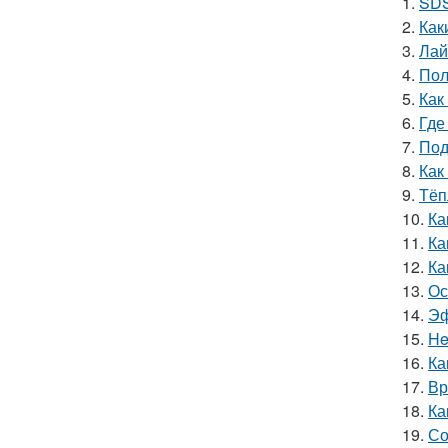
1.
SDS
2.
Как
3.
Лай
4.
Пол
5.
Как
6.
Где
7.
Под
8.
Как
9.
Тёп
10.
Ка
11.
Ка
12.
Ка
13.
Ос
14.
Эф
15.
He
16.
Ка
17.
Вр
18.
Ка
19.
Со