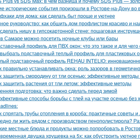
 Plus vs SDS Max: в чём разница и почему SDS Plus — зол
ие исторические события произошли в Ростове-на-Дону во
фхаки для дома: как сделать быт проще и уютнее
ное руководство: как обшить дом профлистом красиво и н
 сделать нишу в гипсокартонной стене: пошаговая инструкц
 в Самаре можно посетить ночные клубы или бары
ставочный профиль для ПВХ окон: что это такое и для чего
 выбрать подставочный теплый профиль для пластиковых о
лый подставочный профиль REHAU INTELIO: инновационн
к правильно устанавливать окна: роль зазоров в герметичн
к защитить смородину от тли осенью: эффективные методы
к защитить растения от тли летом: эффективные методы
енняя подготовка: что важно сделать перед зимой
фективные способы борьбы с тлей на участке осенью без 
adlines:
к спрятать трубы отопления в короба: практичные советы и
едно ли жить рядом с производством пенополистирола? Ра
кие местные блюда и продукты можно попробовать в Росто
временная двушка хрущевка на 5х: как обустроить уютное 