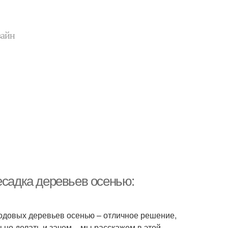
зайн
есадка деревьев осенью:
лодовых деревьев осенью – отличное решение,
ьно делать и зачем – мы расскажем в этой