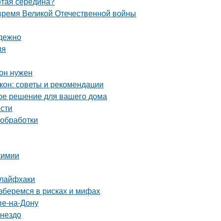
отая середина?
 время Великой Отечественной войны
адежно
ия
 он нужен
кон: советы и рекомендации
ое решение для вашего дома
ости
 обработки
химии
 лайфхаки
зберемся в рисках и мифах
ве-на-Дону
гнездо