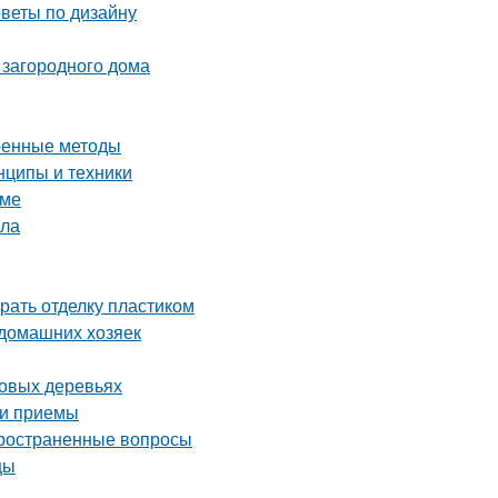
оветы по дизайну
 загородного дома
еренные методы
нципы и техники
оме
ала
рать отделку пластиком
 домашних хозяек
довых деревьях
 и приемы
пространенные вопросы
цы