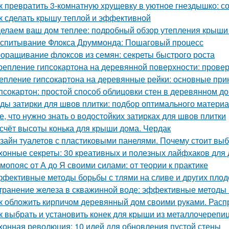
к превратить 3-комнатную хрущевку в уютное гнездышко: с
к сделать крышу теплой и эффективной
елаем ваш дом теплее: подробный обзор утепления крыши
спитывание Флокса Друммонда: Пошаговый процесс
оращивание флоксов из семян: секреты быстрого роста
репление гипсокартона на деревянной поверхности: пров
епление гипсокартона на деревянные рейки: основные при
псокартон: простой способ облицовки стен в деревянном д
ды затирки для швов плитки: подбор оптимального матери
е, что нужно знать о водостойких затирках для швов плитки
счёт высоты конька для крыши дома. Чердак
зайн туалетов с пластиковыми панелями. Почему стоит выб
хонные секреты: 30 креативных и полезных лайфхаков для
мопояс от А до Я своими силами: от теории к практике
фективные методы борьбы с тлями на сливе и других пло
транение железа в скважинной воде: эффективные методы
к обложить кирпичом деревянный дом своими руками. Рас
к выбрать и установить конек для крыши из металлочерепи
хонная революция: 10 идей для обновления пустой стены