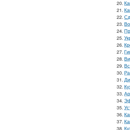
20.
Ка
21.
Ка
22.
Сд
23.
Во
24.
Пр
25.
Ук
26.
Кр
27.
Ги
28.
Ви
29.
Вс
30.
Ра
31.
Ди
32.
Ку
33.
Ар
34.
Эф
35.
Ус
36.
Ка
37.
Ка
38.
Ку