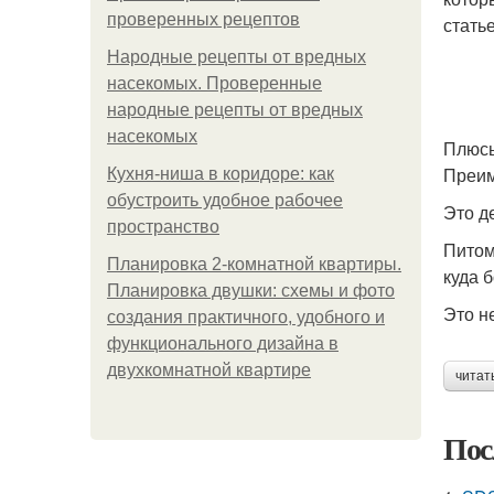
проверенных рецептов
статье
Народные рецепты от вредных
насекомых. Проверенные
народные рецепты от вредных
насекомых
Плюсы
Преим
Кухня-ниша в коридоре: как
обустроить удобное рабочее
Это д
пространство
Питом
Планировка 2-комнатной квартиры.
куда 
Планировка двушки: схемы и фото
Это н
создания практичного, удобного и
функционального дизайна в
двухкомнатной квартире
читат
Пос