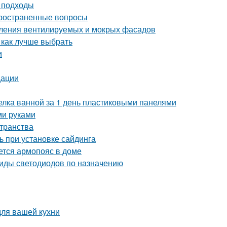
и подходы
пространенные вопросы
пления вентилируемых и мокрых фасадов
 как лучше выбрать
и
дации
делка ванной за 1 день пластиковыми панелями
ми руками
странства
ь при установке сайдинга
ется армопояс в доме
Виды светодиодов по назначению
для вашей кухни