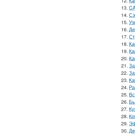
12.
Ка
13.
CA
14.
Сэ
15.
Уз
16.
Де
17.
Ст
18.
Ка
19.
Ка
20.
Ка
21.
За
22.
За
23.
Ка
24.
Ра
25.
Вс
26.
Бы
27.
Ку
28.
Ко
29.
Эф
30.
Де