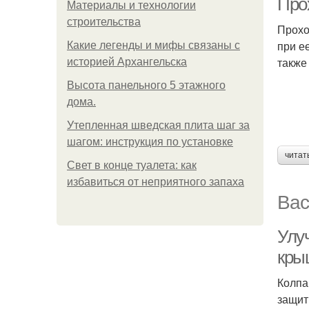
Про
Материалы и технологии
строительства
Прохо
при е
Какие легенды и мифы связаны с
также
историей Архангельска
Высота панельного 5 этажного
дома.
Утепленная шведская плита шаг за
шагом: инструкция по установке
читат
Свет в конце туалета: как
избавиться от неприятного запаха
Вас
Улу
кры
Колпа
защит