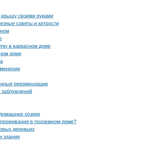
ю крышу своими руками
лезные советы и хитрости
оном
е
тку в каркасном доме
нном доме
ка
рименении
енные рекомендации
 заблуждений
 домашних хозяек
и проживания в подземном доме?
довых деревьях
и здания