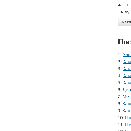
частн
граду
читат
Пос
1.
Узк
2.
Как
3.
Как
4.
Как
5.
Как
6.
Дер
7.
Мет
8.
Как
9.
Как
10.
По
11.
Пе