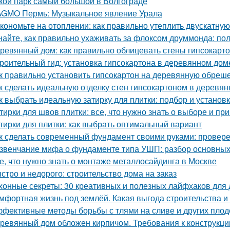
кой парк самый большой в Волгограде
GMO Пермь: Музыкальное явление Урала
кономьте на отоплении: как правильно утеплить двускатну
найте, как правильно ухаживать за флоксом друммонда: по
ревянный дом: как правильно облицевать стены гипсокарт
роительный гид: установка гипсокартона в деревянном дом
к правильно установить гипсокартон на деревянную обреше
к сделать идеальную отделку стен гипсокартоном в деревя
к выбрать идеальную затирку для плитки: подбор и установ
тирки для швов плитки: все, что нужно знать о выборе и п
тирки для плитки: как выбрать оптимальный вариант
к сделать современный фундамент своими руками: провер
звенчание мифа о фундаменте типа УШП: разбор основных
е, что нужно знать о монтаже металлосайдинга в Москве
стро и недорого: строительство дома на заказ
хонные секреты: 30 креативных и полезных лайфхаков для
мфортная жизнь под землёй. Какая выгода строительства 
фективные методы борьбы с тлями на сливе и других пло
ревянный дом обложен кирпичом. Требования к конструкци