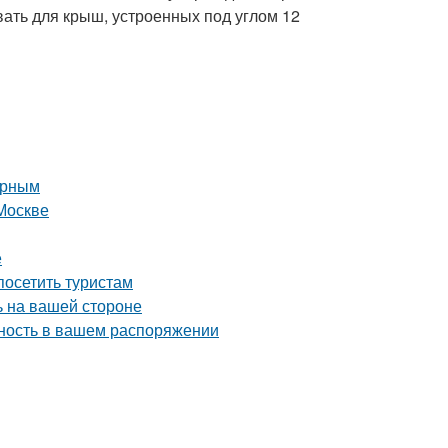
вать для крыш, устроенных под углом 12
орным
Москве
е
осетить туристам
 на вашей стороне
чность в вашем распоряжении