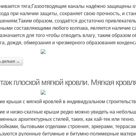
чивается тяга;Газоотводящие каналы надёжно защищены от
ода при наличии защиты, сохраняет свою прочность, и стан
шениям;Таким образом, создаётся достаточно привлекател
ными составляющими любого колпака, является наличие са
азначается для того чтобы отводить влагу, таким образом
ега, дождя, обмерзания и чрезмерного образования конденс
ь дальше →
таж плоской мягкой кровли. Мягкая кровл
ие крыши с мягкой кровлей в индивидуальном строительств
ие и низко-скатные крыши редко можно увидеть на неболь
менных архитектурных стилей, таких, как хай-тек или техно
ройками, бытовыми отделами строения, эркерами, террасами
ьзуются рулонные битумные и битумно-полимерные матери