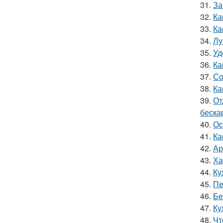
31.
За
32.
Ка
33.
Ка
34.
Лу
35.
Уд
36.
Ка
37.
Со
38.
Ка
39.
От
беска
40.
Ос
41.
Ка
42.
Ар
43.
Ха
44.
Ку
45.
Пе
46.
Бе
47.
Ку
48.
Чт