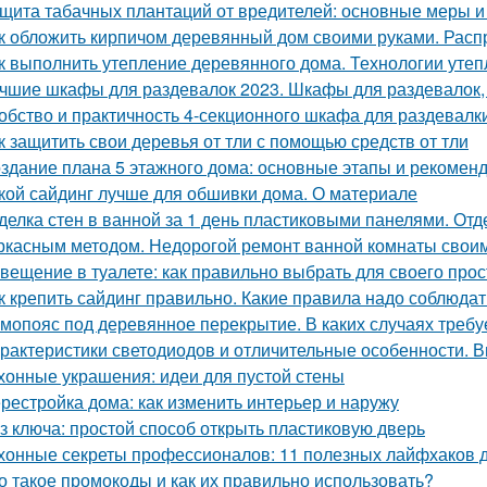
щита табачных плантаций от вредителей: основные меры 
к обложить кирпичом деревянный дом своими руками. Рас
к выполнить утепление деревянного дома. Технологии уте
чшие шкафы для раздевалок 2023. Шкафы для раздевалок,
обство и практичность 4-секционного шкафа для раздевалк
к защитить свои деревья от тли с помощью средств от тли
здание плана 5 этажного дома: основные этапы и рекомен
кой сайдинг лучше для обшивки дома. О материале
делка стен в ванной за 1 день пластиковыми панелями. От
ркасным методом. Недорогой ремонт ванной комнаты свои
вещение в туалете: как правильно выбрать для своего про
к крепить сайдинг правильно. Какие правила надо соблюдат
мопояс под деревянное перекрытие. В каких случаях требу
рактеристики светодиодов и отличительные особенности. 
хонные украшения: идеи для пустой стены
рестройка дома: как изменить интерьер и наружу
з ключа: простой способ открыть пластиковую дверь
хонные секреты профессионалов: 11 полезных лайфхаков 
о такое промокоды и как их правильно использовать?