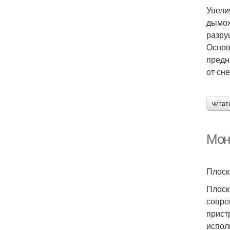
Увели
дымох
разру
Основ
предн
от сн
читат
Мон
Плоск
Плоск
совре
прист
испол