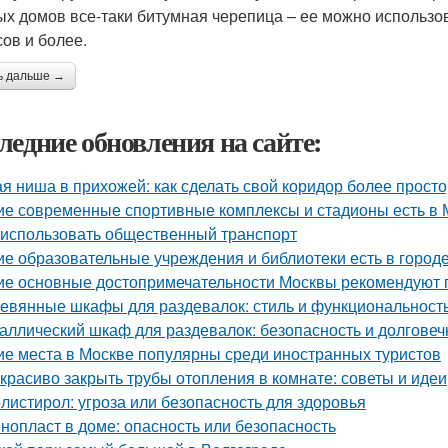
ых домов все-таки битумная черепица – ее можно использо
сов и более.
ь дальше →
ледние обновления на сайте:
ая ниша в прихожей: как сделать свой коридор более прост
ие современные спортивные комплексы и стадионы есть в 
 использовать общественный транспорт
ие образовательные учреждения и библиотеки есть в город
ие основные достопримечательности Москвы рекомендуют п
евянные шкафы для раздевалок: стиль и функциональность
аллический шкаф для раздевалок: безопасность и долгове
ие места в Москве популярны среди иностранных туристов
 красиво закрыть трубы отопления в комнате: советы и идеи
листирол: угроза или безопасность для здоровья
нопласт в доме: опасность или безопасность