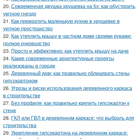
20.
Современная двушка хрущевка на 5х: как обустроить
уютное гнездо
21.
Как превратить маленькую кухню в хрущевке в
уютное пространство
22.
Как утеплить крышу в частном доме своими руками:
полное руководство
23.
Просто и эффективно: как утеплить крышу на даче
24.
Какие современные архитектурные проекты
реализованы в городе
25.
Деревянный дом: как правильно облицевать стены
гипсокартоном
26.
Угрозы и риски использования деревянного каркаса
в строительстве
27.
Без профиля: как правильно крепить гипсокартон к
стене
28.
ГКЛ или ГВЛ в деревянном каркасе: что выбрать для
строительства
29.
Укрепление гипсокартона на деревянном каркасе: