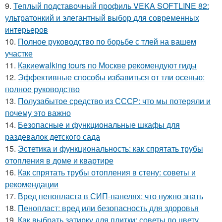
9.
Теплый подставочный профиль VEKA SOFTLINE 82:
ультратонкий и элегантный выбор для современных
интерьеров
10.
Полное руководство по борьбе с тлей на вашем
участке
11.
Какиеwalking tours по Москве рекомендуют гиды
12.
Эффективные способы избавиться от тли осенью:
полное руководство
13.
Полузабытое средство из СССР: что мы потеряли и
почему это важно
14.
Безопасные и функциональные шкафы для
раздевалок детского сада
15.
Эстетика и функциональность: как спрятать трубы
отопления в доме и квартире
16.
Как спрятать трубы отопления в стену: советы и
рекомендации
17.
Вред пенопласта в СИП-панелях: что нужно знать
18.
Пенопласт: вред или безопасность для здоровья
19.
Как выбрать затирку для плитки: советы по цвету