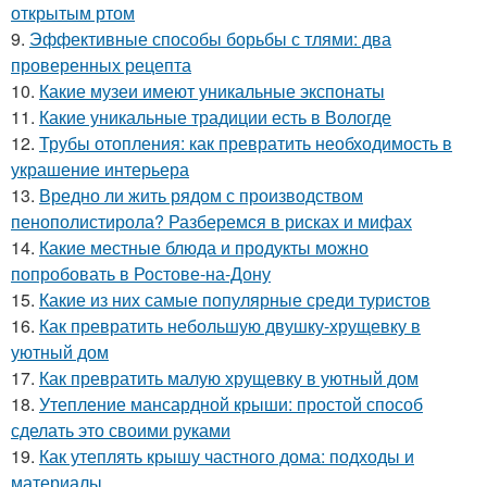
открытым ртом
9.
Эффективные способы борьбы с тлями: два
проверенных рецепта
10.
Какие музеи имеют уникальные экспонаты
11.
Какие уникальные традиции есть в Вологде
12.
Трубы отопления: как превратить необходимость в
украшение интерьера
13.
Вредно ли жить рядом с производством
пенополистирола? Разберемся в рисках и мифах
14.
Какие местные блюда и продукты можно
попробовать в Ростове-на-Дону
15.
Какие из них самые популярные среди туристов
16.
Как превратить небольшую двушку-хрущевку в
уютный дом
17.
Как превратить малую хрущевку в уютный дом
18.
Утепление мансардной крыши: простой способ
сделать это своими руками
19.
Как утеплять крышу частного дома: подходы и
материалы