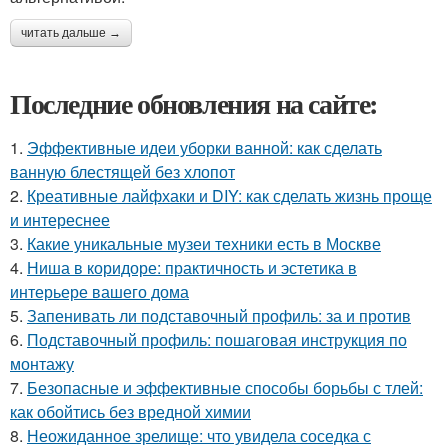
читать дальше →
Последние обновления на сайте:
1.
Эффективные идеи уборки ванной: как сделать
ванную блестящей без хлопот
2.
Креативные лайфхаки и DIY: как сделать жизнь проще
и интереснее
3.
Какие уникальные музеи техники есть в Москве
4.
Ниша в коридоре: практичность и эстетика в
интерьере вашего дома
5.
Запенивать ли подставочный профиль: за и против
6.
Подставочный профиль: пошаговая инструкция по
монтажу
7.
Безопасные и эффективные способы борьбы с тлей:
как обойтись без вредной химии
8.
Неожиданное зрелище: что увидела соседка с