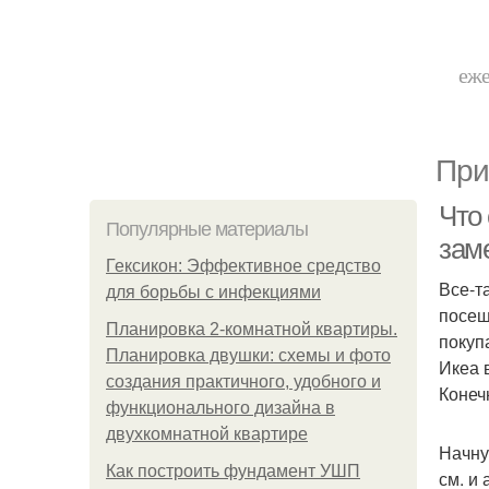
еже
При
Что 
Популярные материалы
зам
Гексикон: Эффективное средство
Все-т
для борьбы с инфекциями
посещ
Планировка 2-комнатной квартиры.
покуп
Планировка двушки: схемы и фото
Икеа 
создания практичного, удобного и
Конеч
функционального дизайна в
двухкомнатной квартире
Начну
Как построить фундамент УШП
см. и