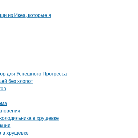
 для Успешного Прогресса
щей без хлопот
ков
ома
охновения
 холодильника в хрущевке
укция
а в хрущевке