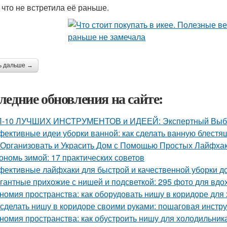
 что не встретила её раньше.
ь дальше →
ледние обновления на сайте:
-10 ЛУЧШИХ ИНСТРУМЕНТОВ и ИДЕЕЙ: Экспертный Выбор
ективные идеи уборки ванной: как сделать ванную блестя
 Организовать и Украсить Дом с Помощью Простых Лайфха
ономь зимой: 17 практических советов
ективные лайфхаки для быстрой и качественной уборки д
гантные прихожие с нишей и подсветкой: 295 фото для вд
номия пространства: как оборудовать нишу в коридоре для
 сделать нишу в коридоре своими руками: пошаговая инстр
номия пространства: как обустроить нишу для холодильник