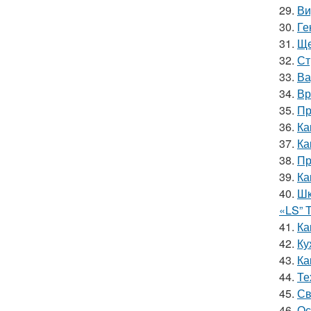
29.
Ви
30.
Ге
31.
Ще
32.
Ст
33.
Ва
34.
Вр
35.
Пр
36.
Ка
37.
Ка
38.
Пр
39.
Ка
40.
Шк
«LS” 
41.
Ка
42.
Ку
43.
Ка
44.
Те
45.
Св
46.
Ос