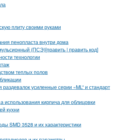
ала
скую плиту своими руками
ания пенопласта внутри дома
ульсионный (ПСЭ)[править | править код]
ности технологии
ктаж
дством теплых полов
убликации
 раздевалок усиленные серии «ML” и стандарт
ва использования кирпича для облицовки
ей кухни
оды SMD 3528 и их характеристики
светодиодов и их параметры