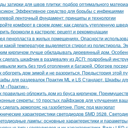
ды затирки для швов плитки: подбор оптимального матери
ксикон: Эффективное средство для борьбы с инфекциями
левой ленточный фундамент: принципы и технологии
ройте комфорт в своем доме: как сделать утепленную швед
рить брокколи в кастрюле: рецепт и рекомендации
ед пенопласта в жилых помещениях. Опасности использов
и какой температуре выделяется стирол из полистирола. Эм
ким кирпичом лучше обкладывать деревянный дом. Особен
к сделать шкафчик в раздевалку из ДСП: подробный инстру
ивыкли жить без труб отопления и батарей. Обогрев посре
к обогреть дом зимой и не разориться. Предыстория этой п
афы для раздевалок Практик ML и LS Стандарт. Шкафы для
ТМ «Практик».
к правильно обложить дом из бруса кирпичом. Преимущест
хонные секреты: 10 простых лайфхаков для улучшения ваш
к сделать армопояс на газобетоне. Пояс под мауэрлат
хнические характеристики светодиодов SMD 3528. Светоди
етодиодные лампы: основные характеристики и параметры
новные типы светодиодов и их характеристики. Виды LED 