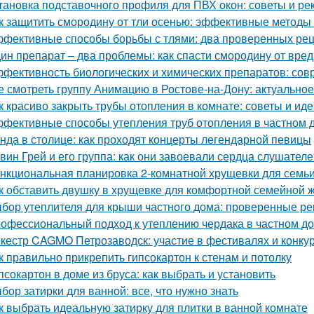
тановка подставочного профиля для ПВХ окон: советы и р
к защитить смородину от тли осенью: эффективные методы
фективные способы борьбы с тлями: два проверенных ре
ин препарат – два проблемы: как спасти смородину от вре
фективность биологических и химических препаратов: со
е смотреть группу Анимацию в Ростове-на-Дону: актуально
к красиво закрыть трубы отопления в комнате: советы и ид
фективные способы утепления труб отопления в частном 
нда в столице: как проходят концерты легендарной певицы
вин Грей и его группа: как они завоевали сердца слушател
нкциональная планировка 2-комнатной хрущевки для семьи 
к обставить двушку в хрущевке для комфортной семейной 
бор утеплителя для крыши частного дома: проверенные р
офессиональный подход к утеплению чердака в частном д
кестр CAGMO Петрозаводск: участие в фестивалях и конку
к правильно прикрепить гипсокартон к стенам и потолку
псокартон в доме из бруса: как выбрать и установить
бор затирки для ванной: все, что нужно знать
к выбрать идеальную затирку для плитки в ванной комнате