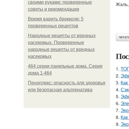
своими руками: проверенные
Жаль,
советы и рекомендации
Время варить брокколи: 5
проверенных рецептов
Народные рецепты от вредных
читат
насекомых. Проверенные
народные рецепты от вредных
Пос
насекомых
464 серии панельные дома. Серия
1.
ТОП
дома 1-464
2.
Эфф
3.
Как
Пеноплекс: опасность для здоровья
4.
Сэк
или безопасная альтернатива
5.
Эфф
6.
Эле
7.
Эко
8.
Как
9.
Эко