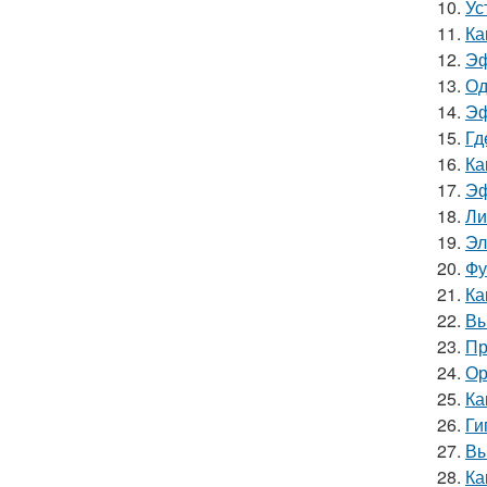
10.
Ус
11.
Ка
12.
Эф
13.
Од
14.
Эф
15.
Гд
16.
Ка
17.
Эф
18.
Ли
19.
Эл
20.
Фу
21.
Ка
22.
Вы
23.
Пр
24.
Ор
25.
Ка
26.
Ги
27.
Вы
28.
Ка