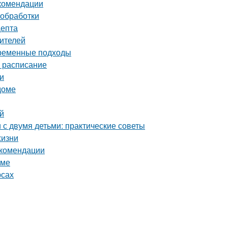
екомендации
 обработки
цепта
дителей
временные подходы
е расписание
еи
доме
ей
с двумя детьми: практические советы
жизни
екомендации
оме
рсах