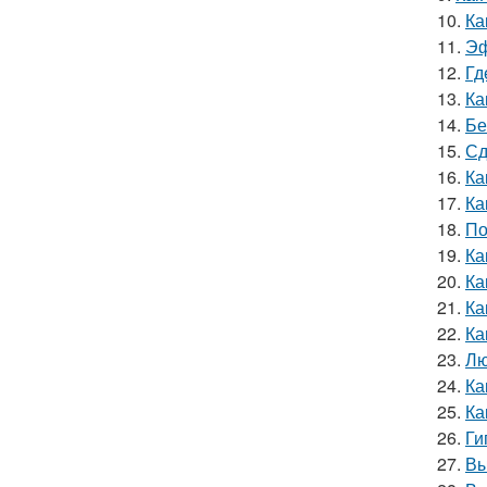
10.
Ка
11.
Эф
12.
Гд
13.
Ка
14.
Бе
15.
Сд
16.
Ка
17.
Ка
18.
По
19.
Ка
20.
Ка
21.
Ка
22.
Ка
23.
Лю
24.
Ка
25.
Ка
26.
Ги
27.
Вы