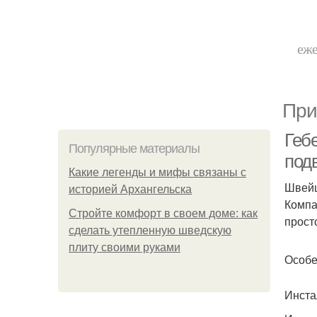
еже
При
Гебе
Популярные материалы
подв
Какие легенды и мифы связаны с
Швейц
историей Архангельска
Компа
Стройте комфорт в своем доме: как
прост
сделать утепленную шведскую
плиту своими руками
Особе
Инста