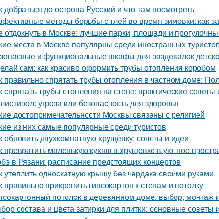
к добраться до острова Русский и что там посмотреть
фективные методы борьбы с тлей во время зимовки: как з
е отдохнуть в Москве: лучшие парки, площади и прогулочны
кие места в Москве популярны среди иностранных туристо
зопасные и функциональные шкафы для раздевалок детско
елай сам: как красиво оформить трубы отопления коробом
к правильно спрятать трубы отопления в частном доме: По
к спрятать трубы отопления на стене: практические советы 
листирол: угроза или безопасность для здоровья
кие достопримечательности Москвы связаны с религией
кие из них самые популярные среди туристов
к обновить двухкомнатную хрущёвку: советы и идеи
к превратить маленькую кухню в хрущевке в уютное простр
бэ в Рязани: расписание предстоящих концертов
к утеплить односкатную крышу без чердака своими руками
к правильно прикрепить гипсокартон к стенам и потолку
псокартонный потолок в деревянном доме: выбор, монтаж и
бор состава и цвета затирки для плитки: основные советы