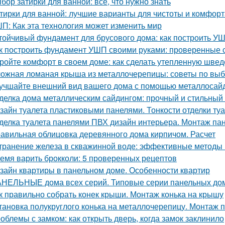
бор затирки для ванной: все, что нужно знать
тирки для ванной: лучшие варианты для чистоты и комфорт
П: Как эта технология может изменить мир
тойчивый фундамент для брусового дома: как построить У
к построить фундамент УШП своими руками: проверенные 
ройте комфорт в своем доме: как сделать утепленную швед
ожная ломаная крыша из металлочерепицы: советы по выб
учшайте внешний вид вашего дома с помощью металлосай
делка дома металлическим сайдингом: прочный и стильный
зайн туалета пластиковыми панелями. Тонкости отделки т
делка туалета панелями ПВХ дизайн интерьера. Монтаж па
авильная облицовка деревянного дома кирпичом. Расчет
транение железа в скважинной воде: эффективные методы
емя варить брокколи: 5 проверенных рецептов
зайн квартиры в панельном доме. Особенности квартир
НЕЛЬНЫЕ дома всех серий. Типовые серии панельных до
к правильно собрать конек крыши. Монтаж конька на крышу
тановка полукруглого конька на металлочерепицу. Монтаж п
облемы с замком: как открыть дверь, когда замок заклинило