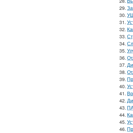
28.
Вы
29.
За
30.
УШ
31.
Ус
32.
Ка
33.
Ст
34.
Сл
35.
Ул
36.
От
37.
Ди
38.
От
39.
Пр
40.
Ус
41.
Вр
42.
Ди
43.
ПА
44.
Ка
45.
Ус
46.
Пр