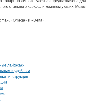
ех товарных линиях. Блочная предназначена для
ьного стального каркаса и комплектующих. Может
gma», «Omega» и «Delta».
нные лайфхаки
альным и удобным
вая инструкция
ации
ия
еже
а