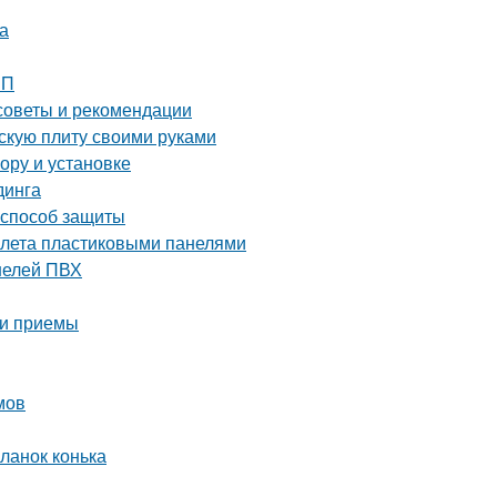
а
ШП
советы и рекомендации
скую плиту своими руками
ору и установке
динга
 способ защиты
уалета пластиковыми панелями
нелей ПВХ
 и приемы
мов
ланок конька