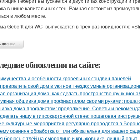
лляция Геберит выпускается в двух типах конструкций и тр
жа в нише капитальных стен. Рамная состоит из прямоугол
ться в любом месте.
ма Geberit для WC выпускается в трех разновидностях: «Si
ь дальше →
ледние обновления на сайте:
имущества и особенности кровельных сэндвич-панелей
 превратить свой дом в уютное гнездо: умные организацио
ая организация дома: как сделать пространство функцион
ужная обшивка дома профнастилом своими руками: пошаго
ивка дома профлистом: продолжение. Советы и рекоменд
 сделать нишу в гипсокартонной стене: пошаговая инструкц
ие культурные мероприятия регулярно проводятся в Ворон
ему осенняя обработка от тли обязательна для вашего сад
 я борюсь с тлёй на смородине и крыжовнике: личный опыт