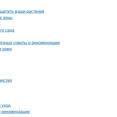
ащитить ваши растения
е зоны
в
го сада
лезные советы и рекомендации
и идеи
анство
 уход
 и рекомендации