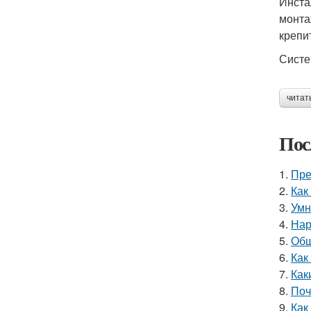
Инста
монта
крепи
Систе
читат
Пос
1.
Пре
2.
Как
3.
Умн
4.
Нар
5.
Обш
6.
Как
7.
Как
8.
Поч
9.
Как