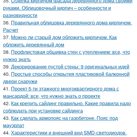
35.
Отделка кирпичом фасада деревянного дома своими
руками. Облицовочный кирпич – особенности и
разновидности
36.
Правильная облицовка деревянного дома кирпичом.
Расчет
37.
Можно ли старый дом обложить кирпичом. Как
обложить деревянный дом
38.
Профлистовая обшивка стен с утеплением: все, что
нужно знать
39.
Декорирование пустой стены: 9 оригинальных идей
40.
Простые способы открытия пластиковой балконной
двери снаружи
41.
Проект 5-ти этажного многоквартирного дома с
мансардой: все, что нужно знать о проекте
42.
Как крепить сайдинг правильно. Какие правила надо
соблюдать при установке сайдинга
43.
Как сделать армопояс на газобетоне. Пояс под
мауэрлат
44.
Характеристики и внешний вид SMD-светодиодов.