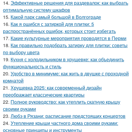
14.
Эффективные решения для раздевалок: как выбрать
оптимальную систему шкафов
15.
Какой парк самый большой в Волгограде
16.
Как я ошибся с затиркой для плитки: 5
распространённых ошибок, которых стоит избегать
17.
Какие культурные мероприятия проводятся в Перми
18.
Как правильно подобрать затирку для плитки: советы
по выбору цвета
19.
Кухня с холодильником в хрущевке: как объединить
функциональность и стиль
20.
Удобство в минимуме: как жить в двушке с проходной
комнатой
21.
Хрущевка 2025: как современный дизайн
преображает классические квартиры
22.
Полное руководство: как утеплить скатную крышу
своими руками
23.
Любэ в Рязани: расписание предстоящих концертов
24.
Утепление крыши частного дома своими руками:
основные принципы и инструменты